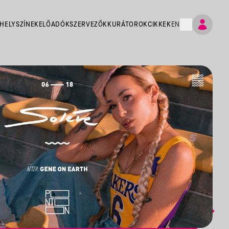
HELYSZÍNEK
ELŐADÓK
SZERVEZŐK
KURÁTOROK
CIKKEK
EN