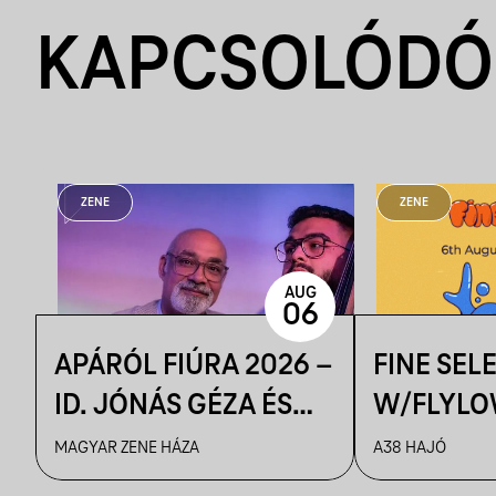
KAPCSOLÓDÓ
ZENE
ZENE
AUG
06
APÁRÓL FIÚRA 2026 –
FINE SEL
ID. JÓNÁS GÉZA ÉS
W/FLYLO
ZENEKARA & IFJ.
MAGYAR ZENE HÁZA
A38 HAJÓ
JÓNÁS GÉZA ÉS