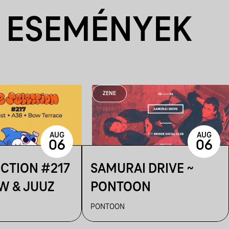
 ESEMÉNYEK
ZENE
AUG
AUG
06
06
ECTION #217
SAMURAI DRIVE ~
W & JUUZ
PONTOON
PONTOON