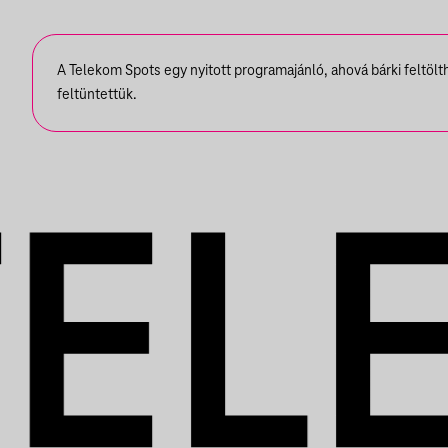
ZENEKARA, VENDÉG:
ROBY LAKATOS,
A Telekom Spots egy nyitott programajánló, ahová bárki feltöl
EMILIO
feltüntettük.