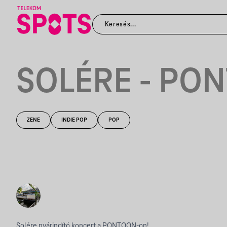
SOLÉRE - PO
ZENE
INDIE POP
POP
Solére nyárindító koncert a PONTOON-on!