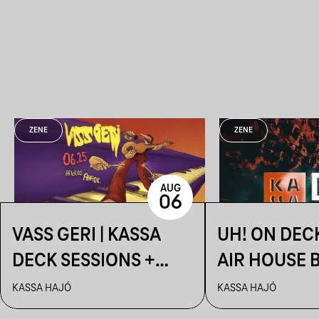
ZENE
ZENE
AUG
06
VASS GERI | KASSA
UH! ON DEC
DECK SESSIONS +
AIR HOUSE 
AFTER: AHAOK.
SESSIONS
KASSA HAJÓ
KASSA HAJÓ