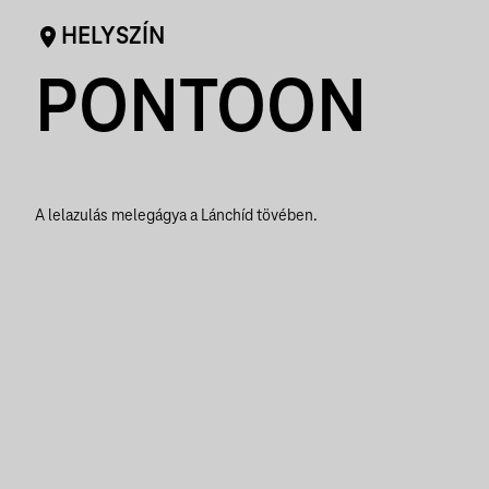
HELYSZÍN
PONTOON
A lelazulás melegágya a Lánchíd tövében.