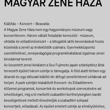
MAGYAR ZENE HÁZA
Kiállítás – Koncert – Beavatás
A Magyar Zene Háza nem egy hagyományos múzeum vagy
koncertterem. Három vállalt feladatán keresztül - múzeum,
oktatás és előadóművészet – a látogatók aktív bevonásával hozza
közelebb a zenét az érdeklődők számára. Gyermekközpontú
szemléletével, zenepedagógiai programkínálatával izgalmas zenei
birodalmat teremt.
Az összetett zenei kínálatot a Sou Fujimoto japán sztárépítész által
tervezett épület három szintje is támogatja. A föld alatti térben egy
állandó és egy időszaki kiállító tér átfogó zenetörténeti sétáknak ad
helyet. A park szintjén kialakított Koncert- és Előadóterem
élőzenei programok, koncertek és workshopok szervezésére ad
lehetőséget, míg a tó melletti szabadtéri kerthelyiségben baráti
beszélgetések mellett élvezhetjük a szabadtéri színpad
koncertjeit, előadásait. Az épület emeleti szintje az elmélyüléshez,