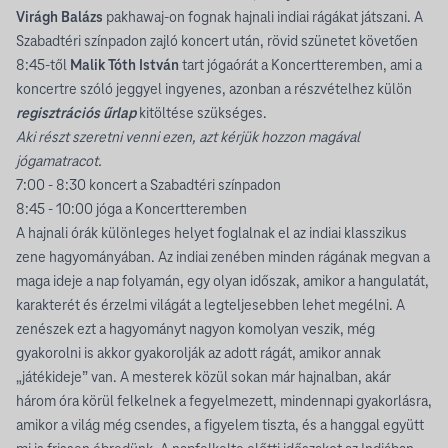
Virágh Balázs
pakhawaj-on fognak hajnali indiai rágákat játszani. A
Szabadtéri színpadon zajló koncert után, rövid szünetet követően
8:45-től
Malik Tóth István
tart jógaórát a Koncertteremben, ami a
koncertre szóló jeggyel ingyenes, azonban a részvételhez külön
regisztrációs űrlap
kitöltése szükséges.
Aki részt szeretni venni ezen, azt kérjük hozzon magával
jógamatracot.
7:00 - 8:30 koncert a Szabadtéri színpadon
8:45 - 10:00 jóga a Koncertteremben
A hajnali órák különleges helyet foglalnak el az indiai klasszikus
zene hagyományában. Az indiai zenében minden rágának megvan a
maga ideje a nap folyamán, egy olyan időszak, amikor a hangulatát,
karakterét és érzelmi világát a legteljesebben lehet megélni. A
zenészek ezt a hagyományt nagyon komolyan veszik, még
gyakorolni is akkor gyakorolják az adott rágát, amikor annak
„játékideje” van. A mesterek közül sokan már hajnalban, akár
három óra körül felkelnek a fegyelmezett, mindennapi gyakorlásra,
amikor a világ még csendes, a figyelem tiszta, és a hanggal együtt