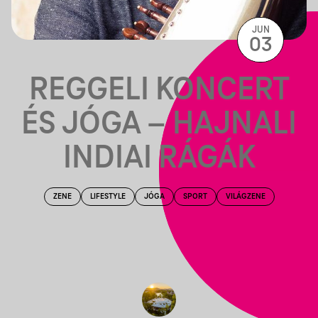
JUN
03
REGGELI KONCERT
ÉS JÓGA – HAJNALI
INDIAI RÁGÁK
ZENE
LIFESTYLE
JÓGA
SPORT
VILÁGZENE