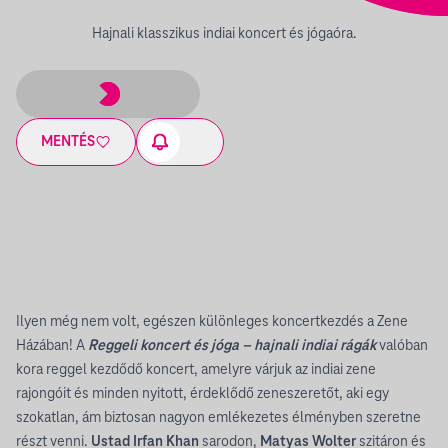
Hajnali klasszikus indiai koncert és jógaóra.
MENTÉS
Ilyen még nem volt, egészen különleges koncertkezdés a Zene
Házában! A
Reggeli koncert és jóga – hajnali indiai rágák
valóban
kora reggel kezdődő koncert, amelyre várjuk az indiai zene
rajongóit és minden nyitott, érdeklődő zeneszeretőt, aki egy
szokatlan, ám biztosan nagyon emlékezetes élményben szeretne
részt venni.
Ustad Irfan Khan
sarodon,
Matyas Wolter
szitáron és