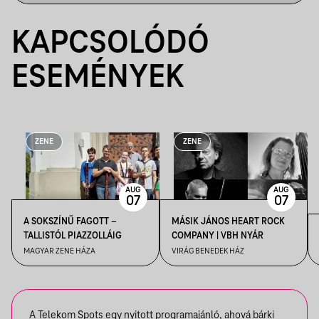
KAPCSOLÓDÓ
ESEMÉNYEK
ZENE
ZENE
AUG
AUG
07
07
A SOKSZÍNŰ FAGOTT –
MÁSIK JÁNOS HEART ROCK
TALLISTÓL PIAZZOLLÁIG
COMPANY | VBH NYÁR
MAGYAR ZENE HÁZA
VIRÁG BENEDEK HÁZ
A Telekom Spots egy nyitott programajánló, ahová bárki