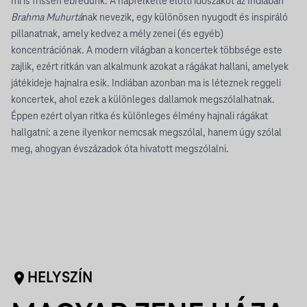
mi is frissen ébredünk. A napfelkelte előtti időszakot az Indiában
Brahma Muhurtá
nak nevezik, egy különösen nyugodt és inspiráló
pillanatnak, amely kedvez a mély zenei (és egyéb)
koncentrációnak. A modern világban a koncertek többsége este
zajlik, ezért ritkán van alkalmunk azokat a rágákat hallani, amelyek
játékideje hajnalra esik. Indiában azonban ma is léteznek reggeli
koncertek, ahol ezek a különleges dallamok megszólalhatnak.
Éppen ezért olyan ritka és különleges élmény hajnali rágákat
hallgatni: a zene ilyenkor nemcsak megszólal, hanem úgy szólal
meg, ahogyan évszázadok óta hivatott megszólalni.
HELYSZÍN