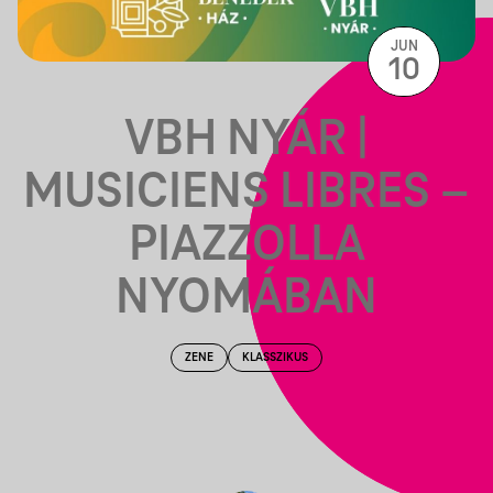
JUN
10
VBH NYÁR |
MUSICIENS LIBRES –
PIAZZOLLA
NYOMÁBAN
ZENE
KLASSZIKUS