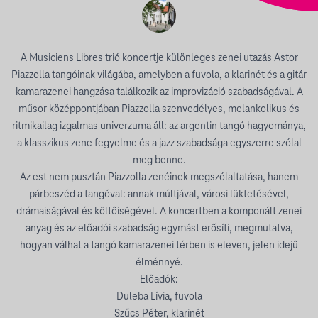
A Musiciens Libres trió koncertje különleges zenei utazás Astor
Piazzolla tangóinak világába, amelyben a fuvola, a klarinét és a gitár
kamarazenei hangzása találkozik az improvizáció szabadságával. A
műsor középpontjában Piazzolla szenvedélyes, melankolikus és
ritmikailag izgalmas univerzuma áll: az argentin tangó hagyománya,
a klasszikus zene fegyelme és a jazz szabadsága egyszerre szólal
meg benne.
Az est nem pusztán Piazzolla zenéinek megszólaltatása, hanem
párbeszéd a tangóval: annak múltjával, városi lüktetésével,
drámaiságával és költőiségével. A koncertben a komponált zenei
anyag és az előadói szabadság egymást erősíti, megmutatva,
hogyan válhat a tangó kamarazenei térben is eleven, jelen idejű
élménnyé.
Előadók:
Duleba Lívia, fuvola
Szűcs Péter, klarinét