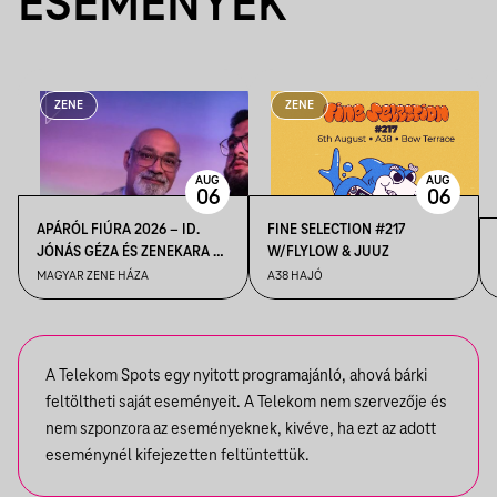
ESEMÉNYEK
ZENE
ZENE
AUG
AUG
06
06
APÁRÓL FIÚRA 2026 – ID.
FINE SELECTION #217
JÓNÁS GÉZA ÉS ZENEKARA &
W/FLYLOW & JUUZ
IFJ. JÓNÁS GÉZA ÉS
MAGYAR ZENE HÁZA
A38 HAJÓ
ZENEKARA, VENDÉG: ROBY
LAKATOS, EMILIO
A Telekom Spots egy nyitott programajánló, ahová bárki
feltöltheti saját eseményeit. A Telekom nem szervezője és
nem szponzora az eseményeknek, kivéve, ha ezt az adott
eseménynél kifejezetten feltüntettük.