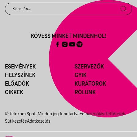
KÖVESS MINKET MINDENHOL!
ESEMÉNYEK
SZERVEZŐK
HELYSZÍNEK
GYIK
ELŐADÓK
KURÁTOROK
CIKKEK
RÓLUNK
© Telekom Spots
Minden jog fenntartva
Felhasználási feltételek
Sütikezelés
Adatkezelés