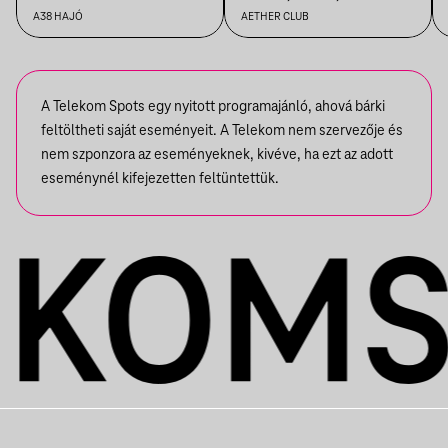
THIRD 2HIFT
A38 HAJÓ
AETHER CLUB
A Telekom Spots egy nyitott programajánló, ahová bárki
feltöltheti saját eseményeit. A Telekom nem szervezője és
nem szponzora az eseményeknek, kivéve, ha ezt az adott
eseménynél kifejezetten feltüntettük.