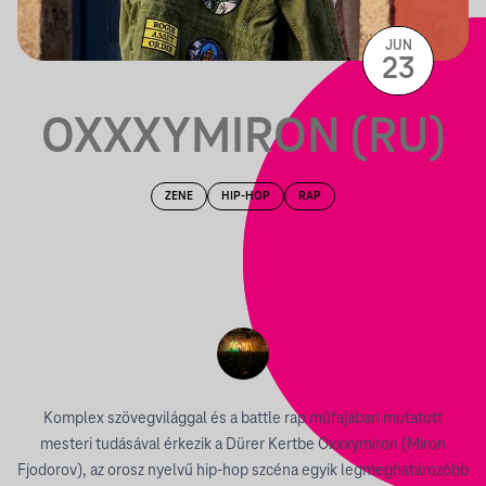
JUN
23
OXXXYMIRON (RU)
ZENE
HIP-HOP
RAP
Komplex szövegvilággal és a battle rap műfajában mutatott
mesteri tudásával érkezik a Dürer Kertbe Oxxxymiron (Miron
Fjodorov), az orosz nyelvű hip-hop szcéna egyik legmeghatározóbb