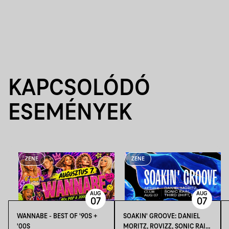
KAPCSOLÓDÓ
ESEMÉNYEK
ZENE
ZENE
AUG
AUG
07
07
WANNABE - BEST OF '90S +
SOAKIN' GROOVE: DANIEL
'00S
MORITZ, ROVIZZ, SONIC RAIN,