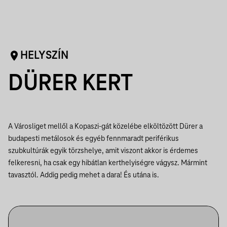
HELYSZÍN
DÜRER KERT
A Városliget mellől a Kopaszi-gát közelébe elköltözött Dürer a
budapesti metálosok és egyéb fennmaradt periférikus
szubkultúrák egyik törzshelye, amit viszont akkor is érdemes
felkeresni, ha csak egy hibátlan kerthelyiségre vágysz. Mármint
tavasztól. Addig pedig mehet a dara! És utána is.