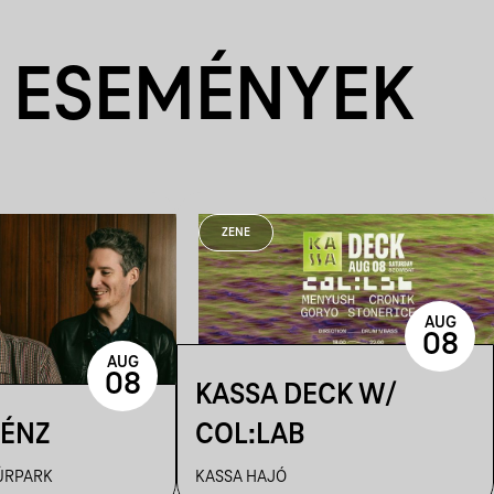
 ESEMÉNYEK
ZENE
AUG
08
AUG
08
KASSA DECK W/
PÉNZ
COL:LAB
ÚRPARK
KASSA HAJÓ