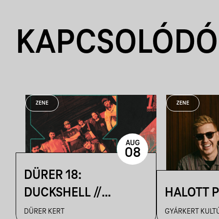
KAPCSOLÓDÓ
ZENE
ZENE
AUG
08
DÜRER 18:
DUCKSHELL //
HALOTT 
VENDÉG:
DÜRER KERT
GYÁRKERT KULT