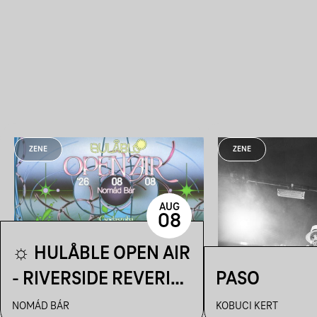
ZENE
ZENE
AUG
08
☼ HULÅBLE OPEN AIR
- RIVERSIDE REVERIE
PASO
☼
NOMÁD BÁR
KOBUCI KERT