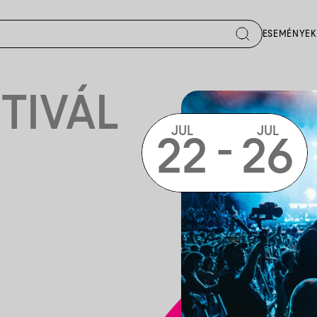
ESEMÉNYEK
TIVÁL
JUL
JUL
-
22
26