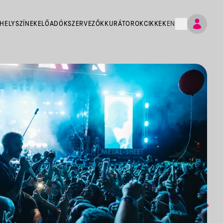
HELYSZÍNEK
ELŐADÓK
SZERVEZŐK
KURÁTOROK
CIKKEK
EN