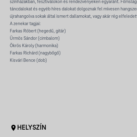
színházakban, fesztiválokon és rendezvényeken egyaránt. Filmslág
táncdalokat és egyéb híres dalokat dolgoznak fel mívesen hangsze
újrahangolva sokak által ismert dallamokat, vagy akár rég elfelede
A zenekar tagjai:
Farkas Róbert (hegedű, gitár)
Ürmös Sándor (cimbalom)
Ökrös Károly (harmonika)
Farkas Richárd (nagybőgő)
Kisvári Bence (dob)
HELYSZÍN