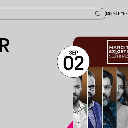
ESEMÉNYEK
R
SEP
02