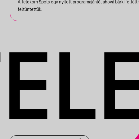
A Telekom Spots egy nyitott programajánló, ahová bárki feltöl
EMILIO
feltüntettük.