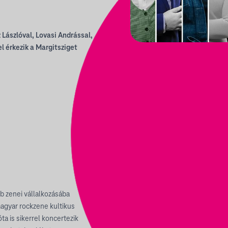
Lászlóval, Lovasi Andrással,
l érkezik a Margitsziget
b zenei vállalkozásába
agyar rockzene kultikus
ta is sikerrel koncertezik