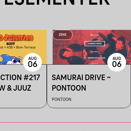
ZENE
AUG
AUG
06
06
ECTION #217
SAMURAI DRIVE ~
W & JUUZ
PONTOON
PONTOON