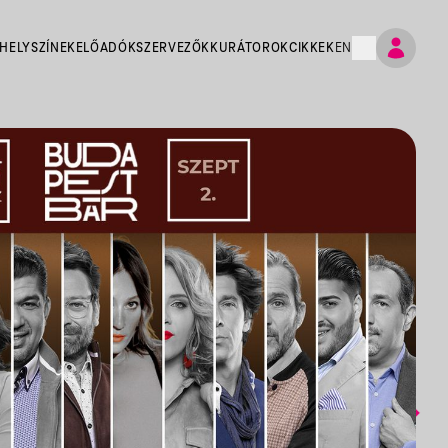
HELYSZÍNEK
ELŐADÓK
SZERVEZŐK
KURÁTOROK
CIKKEK
EN