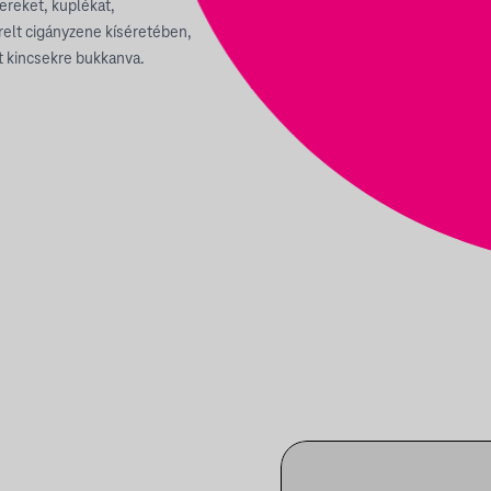
ereket, kuplékat,
relt cigányzene kíséretében,
tt kincsekre bukkanva.