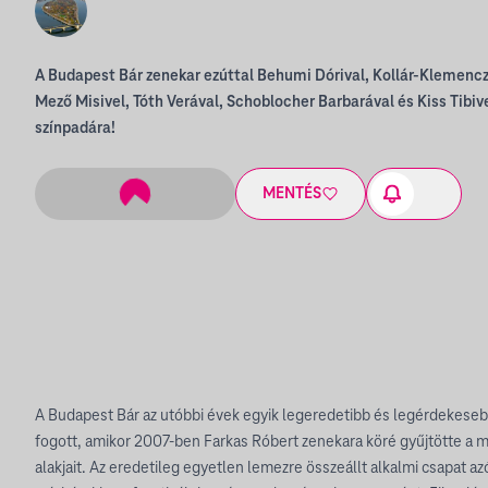
A Budapest Bár zenekar ezúttal Behumi Dórival, Kollár-Klemencz 
Mező Misivel, Tóth Verával, Schoblocher Barbarával és Kiss Tibive
színpadára!
MENTÉS
A Budapest Bár az utóbbi évek egyik legeredetibb és legérdekeseb
fogott, amikor 2007-ben Farkas Róbert zenekara köré gyűjtötte a m
alakjait. Az eredetileg egyetlen lemezre összeállt alkalmi csapat azó