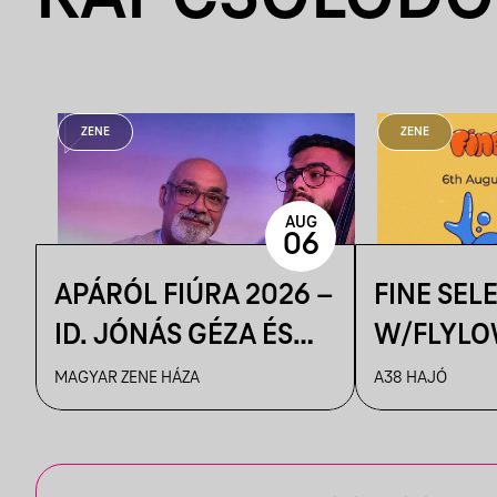
ZENE
ZENE
AUG
06
APÁRÓL FIÚRA 2026 –
FINE SEL
ID. JÓNÁS GÉZA ÉS
W/FLYLO
ZENEKARA & IFJ.
MAGYAR ZENE HÁZA
A38 HAJÓ
JÓNÁS GÉZA ÉS
ZENEKARA, VENDÉG:
ROBY LAKATOS,