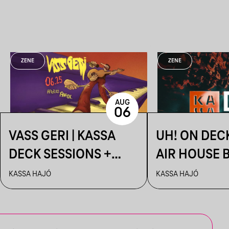
ZENE
ZENE
AUG
06
VASS GERI | KASSA
UH! ON DEC
DECK SESSIONS +
AIR HOUSE 
AFTER: AHAOK.
SESSIONS
KASSA HAJÓ
KASSA HAJÓ