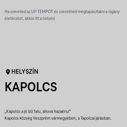
Ha szereted az UP TEMPÓT és szeretnéd megtapasztalni a cigány
életérzést, akkor itt a helyed
HELYSZÍN
KAPOLCS
„Kapolcs a jó ízű falu, ahova hazaérsz”
Kapolcs község Veszprém vármegyében, a Tapolcai járásban.