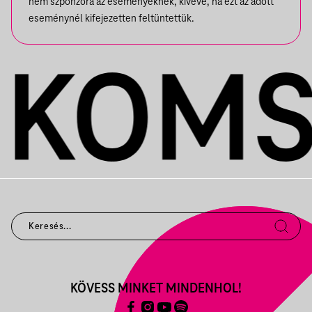
nem szponzora az eseményeknek, kivéve, ha ezt az adott
eseménynél kifejezetten feltüntettük.
KÖVESS MINKET MINDENHOL!