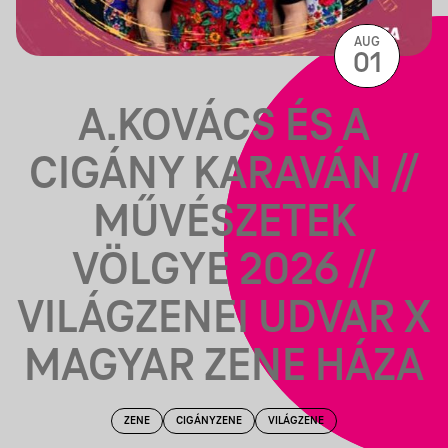
AUG
01
A.KOVÁCS ÉS A
CIGÁNY KARAVÁN //
MŰVÉSZETEK
VÖLGYE 2026 //
VILÁGZENEI UDVAR X
MAGYAR ZENE HÁZA
ZENE
CIGÁNYZENE
VILÁGZENE