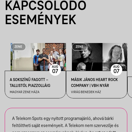
KAPCSOLÓDÓ
ESEMÉNYEK
ZENE
ZENE
AUG
AUG
07
07
A SOKSZÍNŰ FAGOTT –
MÁSIK JÁNOS HEART ROCK
TALLISTÓL PIAZZOLLÁIG
COMPANY | VBH NYÁR
MAGYAR ZENE HÁZA
VIRÁG BENEDEK HÁZ
A Telekom Spots egy nyitott programajánló, ahová bárki
feltöltheti saját eseményeit. A Telekom nem szervezője és