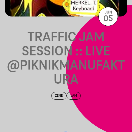
JUN
05
TRAFFIC JAM
SESSION :: LIVE
@PIKNIKMANUFAKT
URA
ZENE
JAM