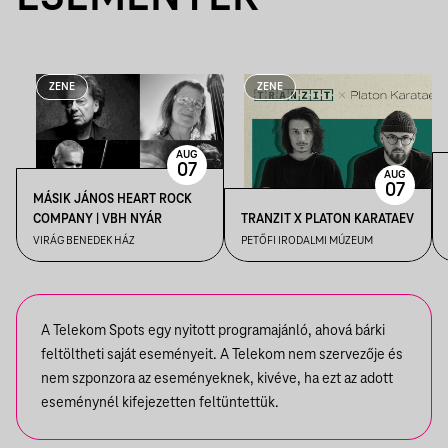
ZENE
ZENE
AUG
07
AUG
07
MÁSIK JÁNOS HEART ROCK
COMPANY | VBH NYÁR
TRANZIT X PLATON KARATAEV
VIRÁG BENEDEK HÁZ
PETŐFI IRODALMI MÚZEUM
A Telekom Spots egy nyitott programajánló, ahová bárki
feltöltheti saját eseményeit. A Telekom nem szervezője és
nem szponzora az eseményeknek, kivéve, ha ezt az adott
eseménynél kifejezetten feltüntettük.