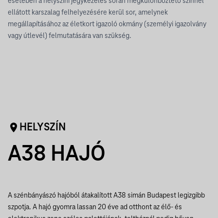
esetében a helyszíni jegykezelés során megkülönböztető színnel
ellátott karszalag felhelyezésére kerül sor, amelynek
megállapításához az életkort igazoló okmány (személyi igazolvány
vagy útlevél) felmutatására van szükség.
HELYSZÍN
A38 HAJÓ
A szénbányászó hajóból átakalított A38 simán Budapest legizgibb
szpotja. A hajó gyomra lassan 20 éve ad otthont az élő- és