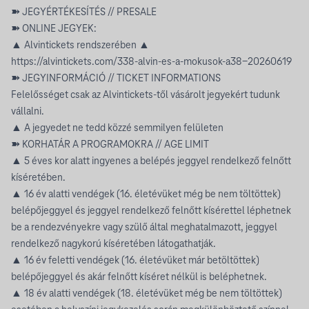
➽ JEGYÉRTÉKESÍTÉS // PRESALE
➽ ONLINE JEGYEK:
▲ Alvintickets rendszerében ▲
https://alvintickets.com/338-alvin-es-a-mokusok-a38-20260619
➽ JEGYINFORMÁCIÓ // TICKET INFORMATIONS
Felelősséget csak az Alvintickets-től vásárolt jegyekért tudunk
vállalni.
▲ A jegyedet ne tedd közzé semmilyen felületen
➽ KORHATÁR A PROGRAMOKRA // AGE LIMIT
▲ 5 éves kor alatt ingyenes a belépés jeggyel rendelkező felnőtt
kíséretében.
▲ 16 év alatti vendégek (16. életévüket még be nem töltöttek)
belépőjeggyel és jeggyel rendelkező felnőtt kísérettel léphetnek
be a rendezvényekre vagy szülő által meghatalmazott, jeggyel
rendelkező nagykorú kíséretében látogathatják.
▲ 16 év feletti vendégek (16. életévüket már betöltöttek)
belépőjeggyel és akár felnőtt kíséret nélkül is beléphetnek.
▲ 18 év alatti vendégek (18. életévüket még be nem töltöttek)