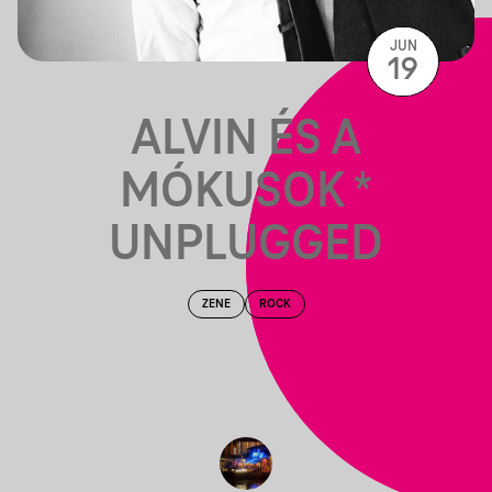
JUN
19
ALVIN ÉS A
MÓKUSOK *
UNPLUGGED
ZENE
ROCK