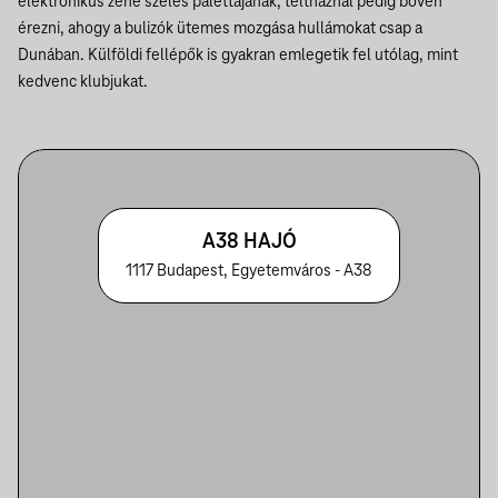
elektronikus zene széles palettájának, teltháznál pedig bőven
érezni, ahogy a bulizók ütemes mozgása hullámokat csap a
Dunában. Külföldi fellépők is gyakran emlegetik fel utólag, mint
kedvenc klubjukat.
A38 HAJÓ
1117 Budapest, Egyetemváros - A38