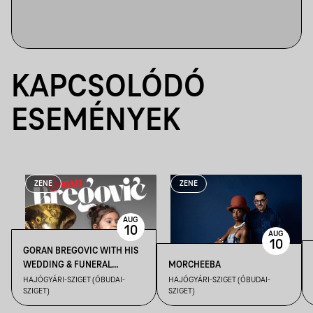
KAPCSOLÓDÓ
ESEMÉNYEK
ZENE
ZENE
AUG
10
AUG
10
GORAN BREGOVIC WITH HIS
WEDDING & FUNERAL
MORCHEEBA
ORCHESTRA
HAJÓGYÁRI-SZIGET (ÓBUDAI-
HAJÓGYÁRI-SZIGET (ÓBUDAI-
SZIGET)
SZIGET)