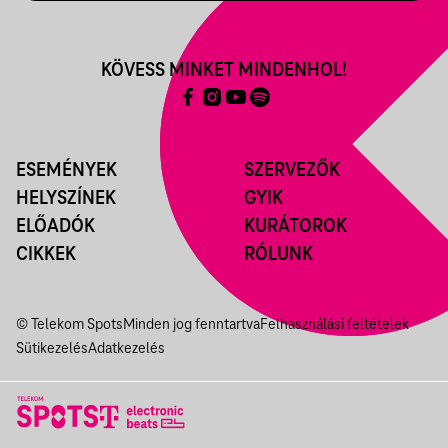
KÖVESS MINKET MINDENHOL!
ESEMÉNYEK
SZERVEZŐK
HELYSZÍNEK
GYIK
ELŐADÓK
KURÁTOROK
CIKKEK
RÓLUNK
© Telekom Spots
Minden jog fenntartva
Felhasználási feltételek
Sütikezelés
Adatkezelés