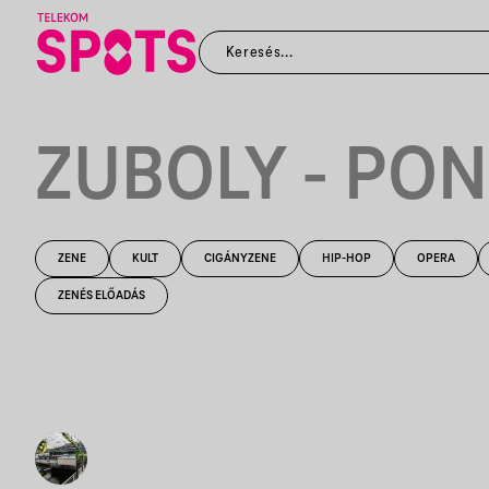
ZUBOLY - PO
ZENE
KULT
CIGÁNYZENE
HIP-HOP
OPERA
ZENÉS ELŐADÁS