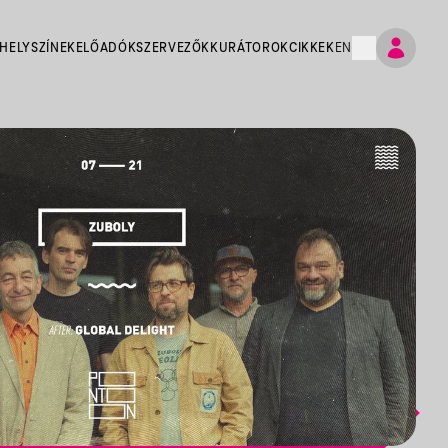
HELYSZÍNEK
ELŐADÓK
SZERVEZŐK
KURÁTOROK
CIKKEK
EN