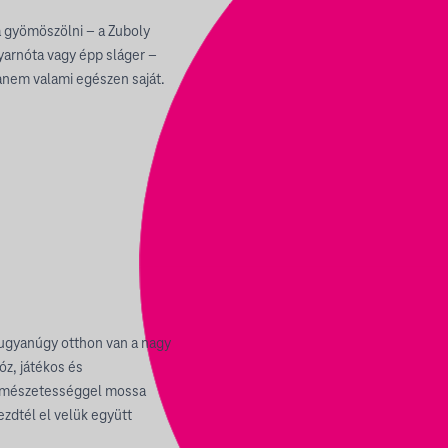
a gyömöszölni – a Zuboly
gyarnóta vagy épp sláger –
anem valami egészen saját.
n ugyanúgy otthon van a nagy
óz, játékos és
természetességgel mossa
zdtél el velük együtt