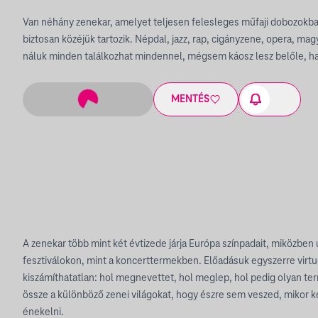
Van néhány zenekar, amelyet teljesen felesleges műfaji dobozokb
biztosan közéjük tartozik. Népdal, jazz, rap, cigányzene, opera, ma
náluk minden találkozhat mindennel, mégsem káosz lesz belőle, h
MENTÉS
A zenekar több mint két évtizede járja Európa színpadait, miközbe
fesztiválokon, mint a koncerttermekben. Előadásuk egyszerre virtu
kiszámíthatatlan: hol megnevettet, hol meglep, hol pedig olyan 
össze a különböző zenei világokat, hogy észre sem veszed, mikor ke
énekelni.