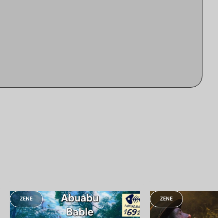
ZENE
ZENE