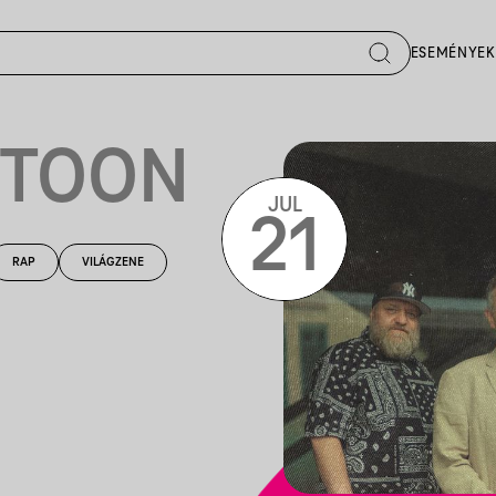
ESEMÉNYEK
NTOON
JUL
21
RAP
VILÁGZENE