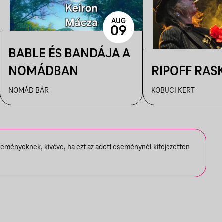
AUG
09
BABLE ÉS BANDÁJA A
NOMÁDBAN
RIPOFF RAS
NOMÁD BÁR
KOBUCI KERT
seményeknek, kivéve, ha ezt az adott eseménynél kifejezetten