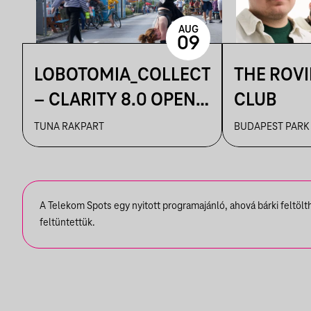
AUG
09
LOBOTOMIA_COLLECTIVE
THE ROV
– CLARITY 8.0 OPEN
CLUB
AIR
TUNA RAKPART
BUDAPEST PARK
A Telekom Spots egy nyitott programajánló, ahová bárki feltöl
feltüntettük.