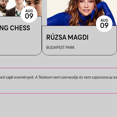
AUG
09
AUG
09
ING CHESS
RÚZSA MAGDI
BUDAPEST PARK
theti saját eseményeit. A Telekom nem szervezője és nem szponzora az e