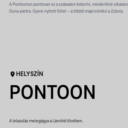
A Pontoonon pontosan ez a szabadon kóborló, mindenfelé elkalando
Duna-partra. Gyere nyitott füllel – a többit majd elintézi a Zuboly.
HELYSZÍN
PONTOON
A lelazulás melegágya a Lánchíd tövében.