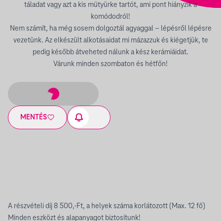
táladat vagy azt a kis mütyürke tartót, ami pont hiányzik a
komódodról!
Nem számít, ha még sosem dolgoztál agyaggal – lépésről lépésre
vezetünk. Az elkészült alkotásaidat mi mázazzuk és kiégetjük, te
pedig később átveheted nálunk a kész kerámiáidat.
Várunk minden szombaton és hétfőn!
MENTÉS
A részvételi díj 8 500,-Ft, a helyek száma korlátozott (Max. 12 fő)
Minden eszközt és alapanyagot biztosítunk!