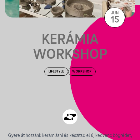
JUN
15
KERÁMIA
WORKSHOP
LIFESTYLE
WORKSHOP
Gyere át hozzánk kerámiázni és készítsd el új kedvenc bögrédet,