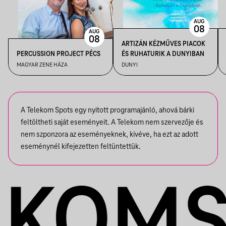
AUG
08
AUG
08
ARTIZÁN KÉZMŰVES PIACOK
PERCUSSION PROJECT PÉCS
ÉS RUHATURIK A DUNYIBAN
MAGYAR ZENE HÁZA
DUNYI
A Telekom Spots egy nyitott programajánló, ahová bárki
feltöltheti saját eseményeit. A Telekom nem szervezője és
nem szponzora az eseményeknek, kivéve, ha ezt az adott
eseménynél kifejezetten feltüntettük.