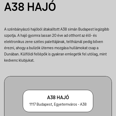
A38 HAJÓ
A szénbányászó hajóból átakalított A38 simán Budapest legizgibb
szpotja. A hajó gyomra lassan 20 éve ad otthont az élő- és
elektronikus zene széles palettájának, teltháznál pedig bőven
érezni, ahogy a bulizók ütemes mozgása hullámokat csap a
Dunában. Külföldi fellépők is gyakran emlegetik fel utólag, mint
kedvenc klubjukat.
A38 HAJÓ
1117 Budapest, Egyetemváros - A38