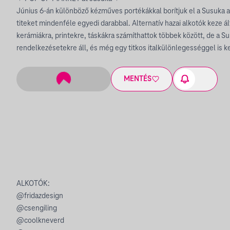
Június 6-án különböző kézműves portékákkal borítjuk el a Susuka asz
titeket mindenféle egyedi darabbal. Alternatív hazai alkotók keze ál
kerámiákra, printekre, táskákra számíthattok többek között, de a Sus
rendelkezésetekre áll, és még egy titkos italkülönlegességgel is 
MENTÉS
ALKOTÓK:
@fridazdesign
@csengiling
@coolkneverd