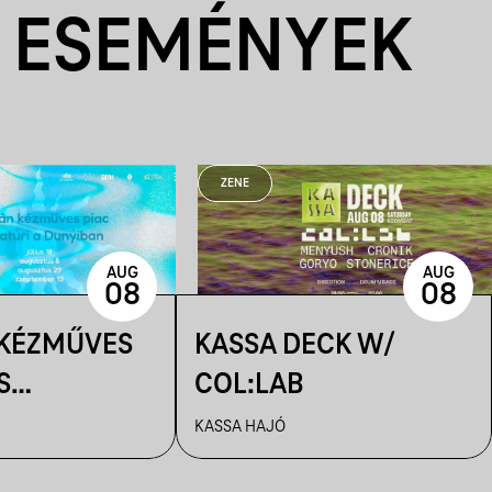
 ESEMÉNYEK
ZENE
AUG
AUG
08
08
 KÉZMŰVES
KASSA DECK W/
S
COL:LAB
IK A
KASSA HAJÓ
N