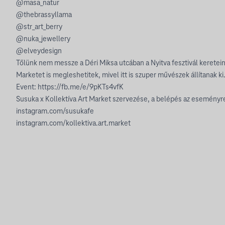
@masa_natur
@thebrassyllama
@str_art_berry
@nuka_jewellery
@elveydesign
Tőlünk nem messze a Déri Miksa utcában a Nyitva fesztivál keretei
Marketet is megleshetitek, mivel itt is szuper művészek állítanak ki
Event:
https://fb.me/e/9pKTs4vfK
Susuka x Kollektíva Art Market szervezése, a belépés az eseményr
instagram.com/susukafe
instagram.com/kollektiva.art.market