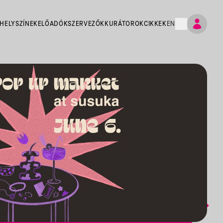
HELYSZÍNEK
ELŐADÓK
SZERVEZŐK
KURÁTOROK
CIKKEK
EN