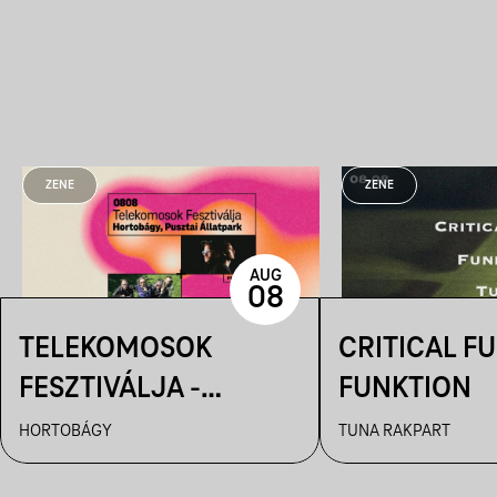
ZENE
ZENE
AUG
08
TELEKOMOSOK
CRITICAL FU
FESZTIVÁLJA -
FUNKTION
HORTOBÁGYI
HORTOBÁGY
TUNA RAKPART
CSILLAGLES