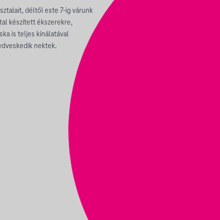
talait, déltől este 7-ig várunk
tal készített ékszerekre,
ka is teljes kínálatával
kedveskedik nektek.