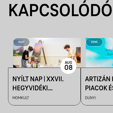
KAPCSOLÓDÓ
KULT
ZENE
AUG
08
NYÍLT NAP | XXVII.
ARTIZÁN
HEGYVIDÉKI
PIACOK É
NEMZETKÖZI
RUHATUR
MOMKULT
DUNYI
MŰVÉSZTELEP
DUNYIBA