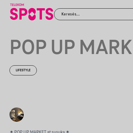
POP UP MARK
LIFESTYLE
✶ POP UP MARKET at susuka ✶