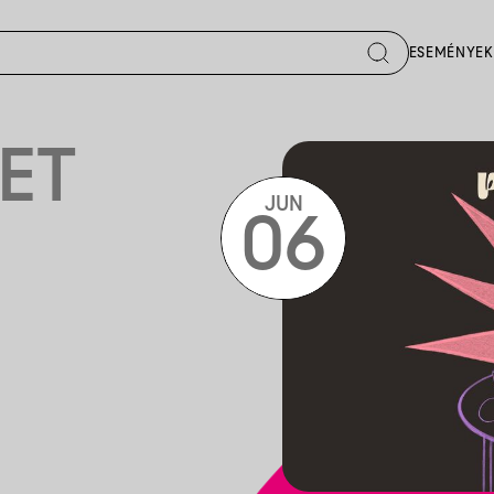
ESEMÉNYEK
ET
JUN
06