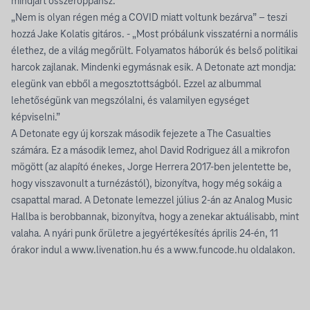
mindjárt összeroppansz.”
„Nem is olyan régen még a COVID miatt voltunk bezárva” – teszi
hozzá Jake Kolatis gitáros. - „Most próbálunk visszatérni a normális
élethez, de a világ megőrült. Folyamatos háborúk és belső politikai
harcok zajlanak. Mindenki egymásnak esik. A Detonate azt mondja:
elegünk van ebből a megosztottságból. Ezzel az albummal
lehetőségünk van megszólalni, és valamilyen egységet
képviselni.”
A Detonate egy új korszak második fejezete a The Casualties
számára. Ez a második lemez, ahol David Rodriguez áll a mikrofon
mögött (az alapító énekes, Jorge Herrera 2017-ben jelentette be,
hogy visszavonult a turnézástól), bizonyítva, hogy még sokáig a
csapattal marad. A Detonate lemezzel július 2-án az Analog Music
Hallba is berobbannak, bizonyítva, hogy a zenekar aktuálisabb, mint
valaha. A nyári punk őrületre a jegyértékesítés április 24-én, 11
órakor indul a
www.livenation.hu
és a
www.funcode.hu
oldalakon.