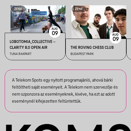
ZENE
ZENE
AUG
09
AUG
09
LOBOTOMIA_COLLECTIVE –
CLARITY 8.0 OPEN AIR
THE ROVING CHESS CLUB
TUNA RAKPART
BUDAPEST PARK
A Telekom Spots egy nyitott programajánló, ahová bárki
feltöltheti saját eseményeit. A Telekom nem szervezője és
nem szponzora az eseményeknek, kivéve, ha ezt az adott
eseménynél kifejezetten feltüntettük.