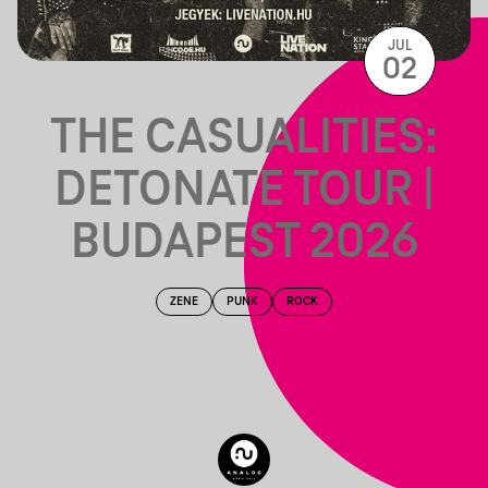
JUL
02
THE CASUALITIES:
DETONATE TOUR |
BUDAPEST 2026
ZENE
PUNK
ROCK