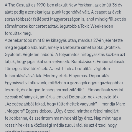
A The Casualties 1990-ben alakult New Yorkban, az elmúlt 36 év
alatt pedig a zenekar igazi punk legendává vált. A csapat az évek
során többször fellépett Magyarországon is, ahol mindig fülledt és
sörmámoros koncertet adtak, legutóbb a Toxic Weekenden
fordultak meg.
A zenekar több mint 8 év kihagyás után, március 27-én jelentette
meg legújabb albumát, amely a Detonate címet kapta: „Politika.
Gyűlölet. Végtelen háború. A folyamatos hírfogyasztás közben azt
látjuk, hogy jogainkat sorra elveszik. Bombázások. Emberrablások.
Tömeges lövöldözések. Az esti hírek a brutalitás végtelen
felsorolásává váltak. Merényletek. Elnyomás. Deportálás.
Egymással vitatkozunk, miközben a gazdagok egyre gazdagabbak
lesznek, és a kegyetlenség normalizálódik.” - Elmondásuk szerint
ez csak néhány ok, amiért a lemezt Detonate-nek keresztelték.
„Az egész abból fakad, hogy túlterheltek vagyunk” – mondja Marc
„Meggers” Eggers dobos.- „Úgy érzed, mintha a fejed mindjárt
felrobbanna, és szerintem ma mindenki így érez. Nap mint nap a
rossz hírek és a közösségi média zúdul rád, és azt érzed, hogy