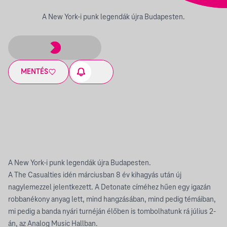
A New York-i punk legendák újra Budapesten.
MENTÉS
A New York-i punk legendák újra Budapesten.
A The Casualties idén márciusban 8 év kihagyás után új
nagylemezzel jelentkezett. A Detonate címéhez hűen egy igazán
robbanékony anyag lett, mind hangzásában, mind pedig témáiban,
mi pedig a banda nyári turnéján élőben is tombolhatunk rá július 2-
án, az Analog Music Hallban.