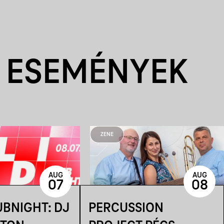
 ESEMÉNYEK
ZENE
AUG
AUG
07
08
UBNIGHT: DJ
PERCUSSION