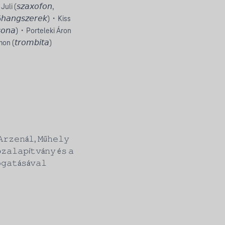
uli (𝘴𝘻𝘢𝘹𝘰𝘧𝘰𝘯,
𝘩𝘢𝘯𝘨𝘴𝘻𝘦𝘳𝘦𝘬)・Kiss
𝘴𝘰𝘯𝘢)・Porteleki Áron
n (𝘵𝘳𝘰𝘮𝘣𝘪𝘵𝘢)
𝙰𝚛𝚣𝚎𝚗á𝚕, 𝙼ű𝚑𝚎𝚕𝚢
ö𝚣𝚊𝚕𝚊𝚙í𝚝𝚟á𝚗𝚢 é𝚜 𝚊
𝚐𝚊𝚝á𝚜á𝚟𝚊𝚕