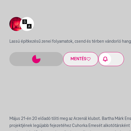
Lassú építkezésű zenei folyamatok, csend és térben vándorló hang
MENTÉS
Május 21-én 20 előadó tölti meg az Arzenál klubot. Bartha Márk En
projektjének legújabb fejezetéhez Cuhorka Emesét alkotótársként 