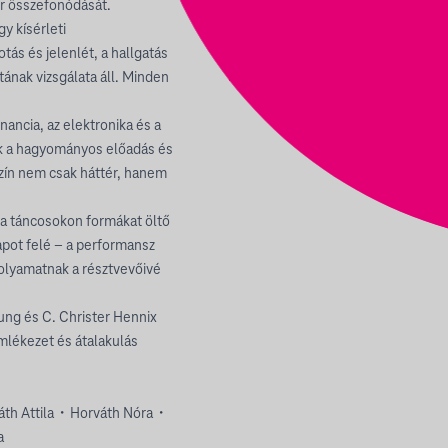
ér összefonódását.
egy kísérleti
tás és jelenlét, a hallgatás
atának vizsgálata áll. Minden
ancia, az elektronika és a
tek a hagyományos előadás és
szín nem csak háttér, hanem
 a táncosokon formákat öltő
apot felé – a performansz
olyamatnak a résztvevőivé
ung és C. Christer Hennix
emlékezet és átalakulás
th Attila・Horváth Nóra・
a