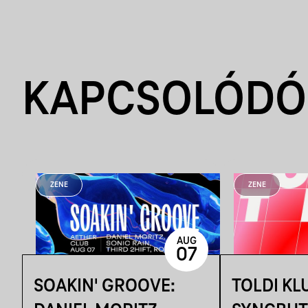
KAPCSOLÓDÓ
ZENE
ZENE
AUG
07
SOAKIN' GROOVE:
TOLDI KL