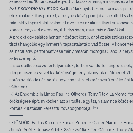
zenésszel és 10 táncossal együtt kutassák a hang, a mozgás és a t
Az 𝘌𝘯𝘴𝘦𝘮𝘣𝘭𝘦 𝘪𝘯 𝘓𝘪𝘮𝘣𝘰 Bartha Márk nyitott zenei formációja – 
elektroakusztikus projekt, amelynek középpontjában a kollektív alko
mint aktív tapasztalat, valamint a zene és az akusztikus tér kapcsol
koncert egyszeri esemény, új helyszínen, más-más előadókkal.
A projekt egy sajátos hangminőséget keres, ahol az akusztikus rezon
tiszta hangolás egy immerzív tapasztalattá olvad össze. A koncer
az installatív, performatív esemény határán mozognak, ahol a hely
aktív szereplő.
Lassú építkezésű zenei folyamatok, térben vándorló hangforrások,
idegrendszerek vezetik a közönséget egy bizonytalan, átmeneti áll
során az előadók és nézők ugyanannak a lebegésszerű érzékelési f
válhatnak.
𓇢 Az Ensemble in Limbo Pauline Oliveros, Terry Riley, La Monte Yo
örökségére épít, miközben azt a rituálé, a gyász, valamint a közös 
kortárs kutatásain keresztül továbbgondolja. 𓆸
⸻
▫️ELŐADÓK: Farkas Kámea・Farkas Ruben・Gláser Márton・Horvá
Jordán Adél・Juhász Adél・Szász Zsófia・Téri Gáspár・Thury Zit