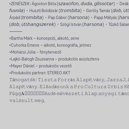
▫️ZENÉSZEK: Ágoston Béla (𝘴𝘻𝘢𝘹𝘰𝘧𝘰𝘯, 𝘥𝘶𝘥𝘢, 𝘨𝘭𝘪𝘴𝘴𝘰𝘵𝘢𝘳)・Deák J
𝘧𝘶𝘷𝘰𝘭𝘢)・Huszti Boldizsár (𝘵𝘳𝘰𝘮𝘣𝘪𝘵𝘢)・Geröly Tamás (𝘥𝘰𝘣, ü𝘵ő
Árpád (𝘵𝘳𝘰𝘮𝘣𝘪𝘵𝘢)・Pap Gábor (𝘩𝘢𝘳𝘴𝘰𝘯𝘢)・Papp Mátyás (𝘩𝘢
(𝘥𝘰𝘣, ü𝘵ő𝘩𝘢𝘯𝘨𝘴𝘻𝘦𝘳𝘦𝘬)・Szögi István (𝘩𝘢𝘳𝘴𝘰𝘯𝘢)・Tűzkő Salamo
⸻
▫️Bartha Márk – koncepció, alkotó, zene
▫️Cuhorka Emese – alkotó, koreográfia, jelmez
▫️Mohácsi Júlia – fénytervező
▫️Lajkó-Balogh Zsuzsanna – produkciós asszisztens
▫️Mayer Dániel – produkciós vezető
▫️Produkciós partner: STEREO AKT
𝚃á𝚖𝚘𝚐𝚊𝚝ó𝚔: 𝚃𝚒𝚜𝚣𝚝𝚊 𝙵𝚘𝚛𝚛á𝚜 𝙰𝚕𝚊𝚙í𝚝𝚟á𝚗𝚢, 𝙹𝚊𝚣𝚣𝚊𝙹, 
𝙰𝚕𝚊𝚙í𝚝𝚟á𝚗𝚢. 𝙴𝚕ő𝚊𝚍á𝚜𝚞𝚗𝚔 𝚊 𝙿𝚛𝚘 𝙲𝚞𝚕𝚝𝚞𝚛𝚊 𝚄𝚛𝚋𝚒𝚜 𝙺
𝙵ü𝚐𝚐𝐀򳠵򷐵򵐵򳠵򵰠𝙴𝚕ő𝚊𝚍ó-𝚖ű𝚟é𝚜𝚣𝚎𝚝𝚒 𝙰𝚕𝚊𝚙 𝚊𝚗𝚢𝚊𝚐𝚒 𝚝á𝚖
𝚟𝚊𝚕ó𝚜𝚞𝚕𝚝 𝚖𝚎𝚐.