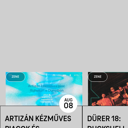
ZENE
ZENE
AUG
08
ARTIZÁN KÉZMŰVES
DÜRER 18: