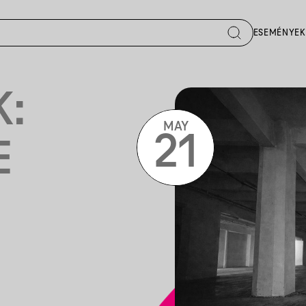
ESEMÉNYEK
:
MAY
21
E