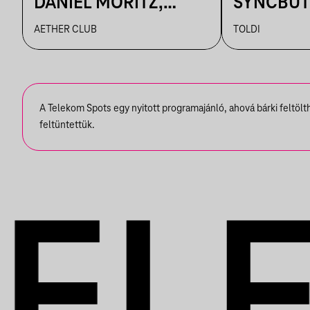
DANIEL MORITZ,
SYNCBUT
ROVIZZ, SONIC RAIN,
BETTINA,
AETHER CLUB
TOLDI
THIRD 2HIFT
KALAMA
A Telekom Spots egy nyitott programajánló, ahová bárki feltöl
feltüntettük.