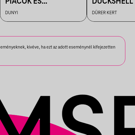
PIACOK ÉS
DUCKSHELL 
RUHATURIK A
VENDÉG:
DUNYI
DÜRER KERT
DUNYIBAN
VÁRHEGYUT
seményeknek, kivéve, ha ezt az adott eseménynél kifejezetten