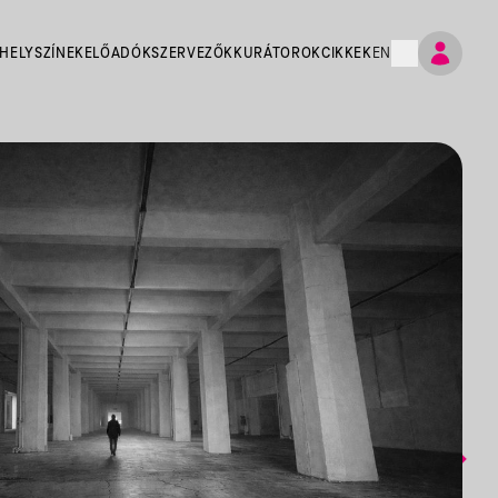
HELYSZÍNEK
ELŐADÓK
SZERVEZŐK
KURÁTOROK
CIKKEK
EN