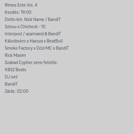
Rímes Este Vol. 4
Kezdés: 19:00
Detto km. Nick Name / BandiT
Szicsu x Chicheck - 10
Interpool / azarmand & BandiT
Kálodzséro x Hassza x BeatBull
Smoke Factory x Dózi MC x BandiT
Rick Maxim
Szabad Cypher zene felelős:
KBSZ Beats
DJ set:
BandiT
Zárás: 02:00