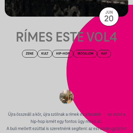
JUN
20
RÍMES ESTE VOL4
ZENE
KULT
HIP-HOP
IRODALOM
RAP
Újra összeáll a kör, újra szólnak a rímek és a beatek — de most a
hip-hop ismét egy fontos ügy mellé áll.
A buli mellett ezúttal is szeretnénk segíteni: az est során gyűjtést