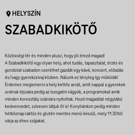
HELYSZÍN
SZABADKIKÖTŐ
Közösségi tér és minden plusz, hogy jól érezd magad!
A Szabadkikötő egy olyan hely, ahol tudás, tapasztalat, érzés és
gondolat szabadon cserélhet gazdát egy kávé, koncert, előadás
és/vagy gyerekzsivaj közben. Nálunk ez tényleg így működik!
Érdemes megismerni a hely kettős arcát, amit nappal a gyerekek
uralnak éjszaka pedig az iszogatni vágyók, a programokat amik
minden korosztály számára nyitottak. Hozd magaddal négylábú
kedvencedet, szívesen látjuk őt is! Konyhánkon pedig minden
hétköznap laktóz és glutén mentes menü készül, mely 11:30tól
várja az éhes szájakat.