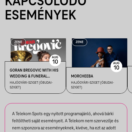
KAPCSOLÓDÓ
ESEMÉNYEK
ZENE
ZENE
AUG
10
AUG
10
GORAN BREGOVIC WITH HIS
WEDDING & FUNERAL
MORCHEEBA
ORCHESTRA
HAJÓGYÁRI-SZIGET (ÓBUDAI-
HAJÓGYÁRI-SZIGET (ÓBUDAI-
SZIGET)
SZIGET)
A Telekom Spots egy nyitott programajánló, ahová bárki
feltöltheti saját eseményeit. A Telekom nem szervezője és
nem szponzora az eseményeknek, kivéve, ha ezt az adott