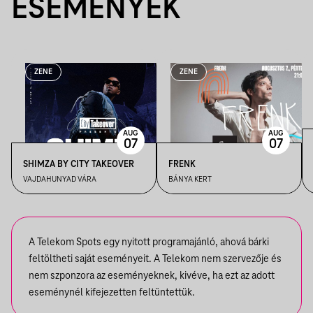
ESEMÉNYEK
ZENE
ZENE
AUG
AUG
07
07
SHIMZA BY CITY TAKEOVER
FRENK
VAJDAHUNYAD VÁRA
BÁNYA KERT
A Telekom Spots egy nyitott programajánló, ahová bárki
feltöltheti saját eseményeit. A Telekom nem szervezője és
nem szponzora az eseményeknek, kivéve, ha ezt az adott
eseménynél kifejezetten feltüntettük.