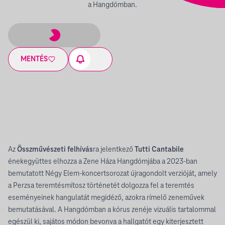
a Hangdómban.
MENTÉS
Az
Összművészeti felhívás
ra jelentkező
Tutti Cantabile
énekegyüttes elhozza a Zene Háza Hangdómjába a 2023-ban
bemutatott Négy Elem-koncertsorozat újragondolt verzióját, amely
a Perzsa teremtésmítosz történetét dolgozza fel a teremtés
eseményeinek hangulatát megidéző, azokra rímelő zeneművek
bemutatásával. A Hangdómban a kórus zenéje vizuális tartalommal
egészül ki, sajátos módon bevonva a hallgatót egy kiterjesztett