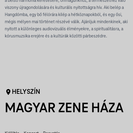
a belső harmónia keresésére, önmagunkhoz, a természethez való
viszony újragondolására és kulturális nyitottságra hív. Aki belép a
Hangdómba, egy bő félórára kilép a hétköznapokból, és egy ősi,
mégis mélyen mai történet részévé válik. Ajánljuk mindenkinek, aki
nyitott a különleges audiovizuális élményekre, a spiritualitásra, a
kórusmuzsika erejére és a kultúrák közötti párbeszédre.
HELYSZÍN
MAGYAR ZENE HÁZA