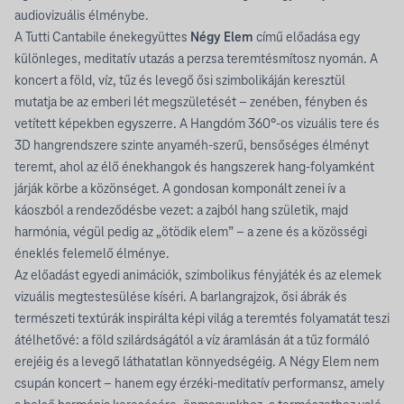
audiovizuális élménybe.
A Tutti Cantabile énekegyüttes
Négy Elem
című előadása egy
különleges, meditatív utazás a perzsa teremtésmítosz nyomán. A
koncert a föld, víz, tűz és levegő ősi szimbolikáján keresztül
mutatja be az emberi lét megszületését – zenében, fényben és
vetített képekben egyszerre. A Hangdóm 360°-os vizuális tere és
3D hangrendszere szinte anyaméh-szerű, bensőséges élményt
teremt, ahol az élő énekhangok és hangszerek hang-folyamként
járják körbe a közönséget. A gondosan komponált zenei ív a
káoszból a rendeződésbe vezet: a zajból hang születik, majd
harmónia, végül pedig az „ötödik elem” – a zene és a közösségi
éneklés felemelő élménye.
Az előadást egyedi animációk, szimbolikus fényjáték és az elemek
vizuális megtestesülése kíséri. A barlangrajzok, ősi ábrák és
természeti textúrák inspirálta képi világ a teremtés folyamatát teszi
átélhetővé: a föld szilárdságától a víz áramlásán át a tűz formáló
erejéig és a levegő láthatatlan könnyedségéig. A Négy Elem nem
csupán koncert – hanem egy érzéki-meditatív performansz, amely