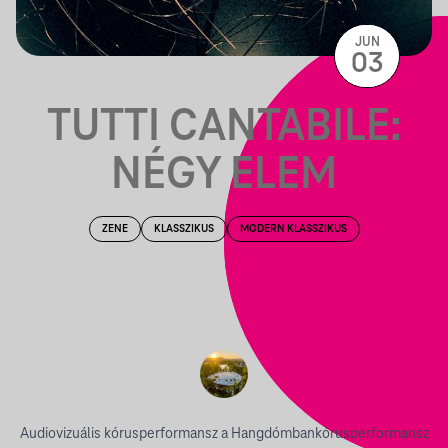
JUN
03
TUTTI CANTABILE:
NÉGY ELEM
ZENE
KLASSZIKUS
MODERN KLASSZIKUS
Audiovizuális kórusperformansz a Hangdómbankórusperformansz