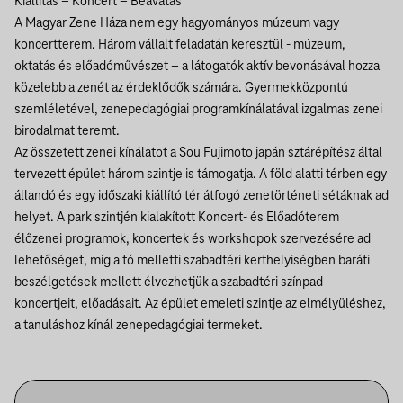
Kiállítás – Koncert – Beavatás
A Magyar Zene Háza nem egy hagyományos múzeum vagy
koncertterem. Három vállalt feladatán keresztül - múzeum,
oktatás és előadóművészet – a látogatók aktív bevonásával hozza
közelebb a zenét az érdeklődők számára. Gyermekközpontú
szemléletével, zenepedagógiai programkínálatával izgalmas zenei
birodalmat teremt.
Az összetett zenei kínálatot a Sou Fujimoto japán sztárépítész által
tervezett épület három szintje is támogatja. A föld alatti térben egy
állandó és egy időszaki kiállító tér átfogó zenetörténeti sétáknak ad
helyet. A park szintjén kialakított Koncert- és Előadóterem
élőzenei programok, koncertek és workshopok szervezésére ad
lehetőséget, míg a tó melletti szabadtéri kerthelyiségben baráti
beszélgetések mellett élvezhetjük a szabadtéri színpad
koncertjeit, előadásait. Az épület emeleti szintje az elmélyüléshez,
a tanuláshoz kínál zenepedagógiai termeket.