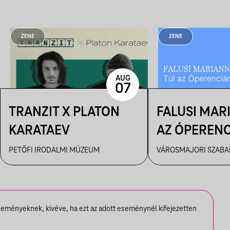
ZENE
ZENE
AUG
07
TRANZIT X PLATON
FALUSI MAR
KARATAEV
AZ ÓPEREN
PETŐFI IRODALMI MÚZEUM
VÁROSMAJORI SZABAD
seményeknek, kivéve, ha ezt az adott eseménynél kifejezetten