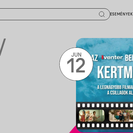
ESEMÉNYEK
/
JUN
12