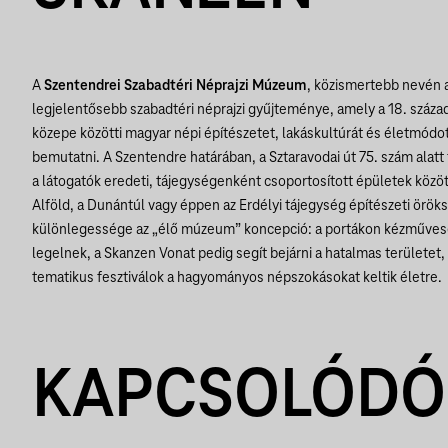
A
Szentendrei Szabadtéri Néprajzi Múzeum
, közismertebb nevén 
legjelentősebb szabadtéri néprajzi gyűjteménye, amely a 18. száza
közepe közötti magyar népi építészetet, lakáskultúrát és életmódot
bemutatni. A Szentendre határában, a Sztaravodai út 75. szám alatt
a látogatók eredeti, tájegységenként csoportosított épületek közöt
Alföld, a Dunántúl vagy éppen az Erdélyi tájegység építészeti örö
különlegessége az „élő múzeum” koncepció: a portákon kézművesek
legelnek, a Skanzen Vonat pedig segít bejárni a hatalmas területet
tematikus fesztiválok a hagyományos népszokásokat keltik életre.
KAPCSOLÓDÓ