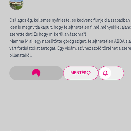
Csillagos ég, kellemes nyári este, és kedvenc filmjeid a szabadban
idén is megnyitja kapuit, hogy felejthetetlen filmélményekkel aj
szeretteidet! És hogy mi kerül a vászonra?!
Mamma Mia!: egy napsütötte görög sziget, felejthetetlen ABBA sl
várt fordulatokat tartogat. Egy vidám, szívhez szóló történet a szer
pillanatairól.
MENTÉS