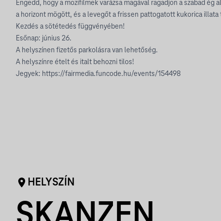
Engedd, hogy a mozifilmek varázsa magával ragadjon a szabad ég al
a horizont mögött, és a levegőt a frissen pattogatott kukorica illata 
Kezdés a sötétedés függvényében!
Esőnap: június 26.
A helyszínen fizetős parkolásra van lehetőség.
A helyszínre ételt és italt behozni tilos!
Jegyek:
https://fairmedia.funcode.hu/events/154498
HELYSZÍN
SKANZEN