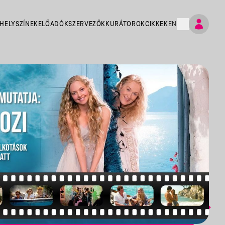
HELYSZÍNEK
ELŐADÓK
SZERVEZŐK
KURÁTOROK
CIKKEK
EN