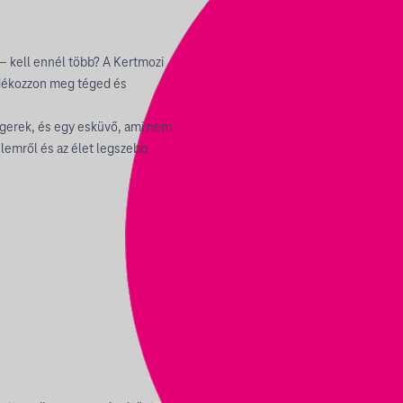
 – kell ennél több? A Kertmozi
ándékozzon meg téged és
ágerek, és egy esküvő, ami nem
elemről és az élet legszebb