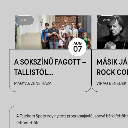
ZENE
ZENE
AUG
07
A SOKSZÍNŰ FAGOTT –
MÁSIK J
TALLISTÓL
ROCK CO
PIAZZOLLÁIG
VBH NYÁ
MAGYAR ZENE HÁZA
VIRÁG BENEDEK
A Telekom Spots egy nyitott programajánló, ahová bárki feltöl
feltüntettük.