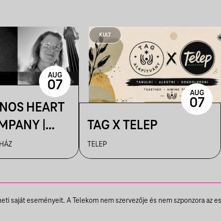
KULT
AUG
07
AUG
07
ÁNOS HEART
MPANY |
TAG X TELEP
R
 HÁZ
TELEP
theti saját eseményeit. A Telekom nem szervezője és nem szponzora az e