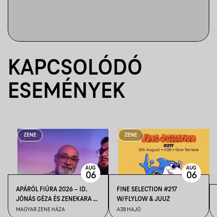
KAPCSOLÓDÓ
ESEMÉNYEK
ZENE
ZENE
AUG
AUG
06
06
APÁRÓL FIÚRA 2026 – ID.
FINE SELECTION #217
JÓNÁS GÉZA ÉS ZENEKARA &
W/FLYLOW & JUUZ
IFJ. JÓNÁS GÉZA ÉS
MAGYAR ZENE HÁZA
A38 HAJÓ