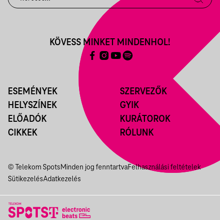
KÖVESS MINKET MINDENHOL!
ESEMÉNYEK
SZERVEZŐK
HELYSZÍNEK
GYIK
ELŐADÓK
KURÁTOROK
CIKKEK
RÓLUNK
© Telekom Spots
Minden jog fenntartva
Felhasználási feltételek
Sütikezelés
Adatkezelés