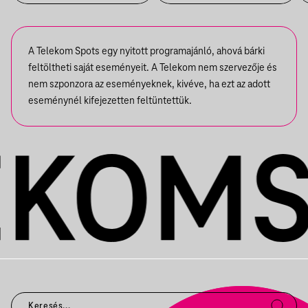
ZENEKARA, VENDÉG: ROBY
LAKATOS, EMILIO
A Telekom Spots egy nyitott programajánló, ahová bárki
feltöltheti saját eseményeit. A Telekom nem szervezője és
nem szponzora az eseményeknek, kivéve, ha ezt az adott
eseménynél kifejezetten feltüntettük.