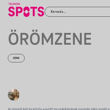
ÖRÖMZENE
ZENE
Az elmúlt két év közös együtt muzsikálásának nyomán idén ismét 