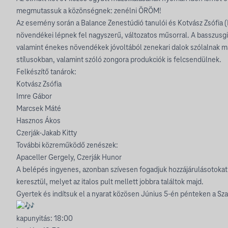
megmutassuk a közönségnek: zenélni ÖRÖM!
Az esemény során a Balance Zenestúdió tanulói és Kotvász Zsófia (
növendékei lépnek fel nagyszerű, változatos műsorral. A basszusgi
valamint énekes növendékek jóvoltából zenekari dalok szólalnak 
stílusokban, valamint szóló zongora produkciók is felcsendülnek.
Felkészítő tanárok:
Kotvász Zsófia
Imre Gábor
Marcsek Máté
Hasznos Ákos
Czerják-Jakab Kitty
További közreműködő zenészek:
Apaceller Gergely, Czerják Hunor
A belépés ingyenes, azonban szívesen fogadjuk hozzájárulásotokat
keresztül, melyet az italos pult mellett jobbra találtok majd.
Gyertek és indítsuk el a nyarat közösen Június 5-én pénteken a Sz
kapunyitás: 18:00