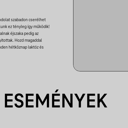
ondolat szabadon cserélhet
lunk ez tényleg így működik!
alnak éjszaka pedig az
yitottak. Hozd magaddal
nden hétköznap laktóz és
 ESEMÉNYEK