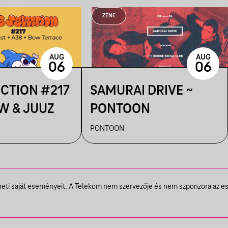
ZENE
AUG
AUG
06
06
ECTION #217
SAMURAI DRIVE ~
W & JUUZ
PONTOON
PONTOON
theti saját eseményeit. A Telekom nem szervezője és nem szponzora az e