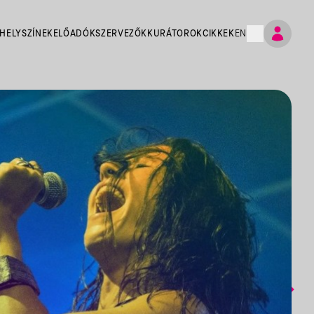
HELYSZÍNEK
ELŐADÓK
SZERVEZŐK
KURÁTOROK
CIKKEK
EN