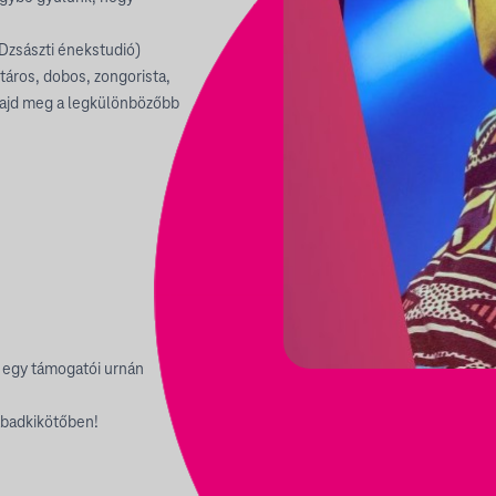
Dzsászti énekstudió)
táros, dobos, zongorista,
majd meg a legkülönbözőbb
 egy támogatói urnán
abadkikötőben!