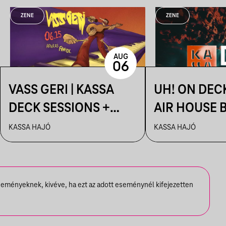
ZENE
ZENE
AUG
06
VASS GERI | KASSA
UH! ON DEC
DECK SESSIONS +
AIR HOUSE 
AFTER: AHAOK.
SESSIONS
KASSA HAJÓ
KASSA HAJÓ
seményeknek, kivéve, ha ezt az adott eseménynél kifejezetten