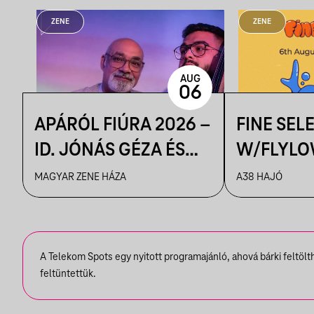
ZENE
ZENE
AUG
06
APÁRÓL FIÚRA 2026 –
FINE SEL
ID. JÓNÁS GÉZA ÉS
W/FLYLO
ZENEKARA & IFJ.
MAGYAR ZENE HÁZA
A38 HAJÓ
JÓNÁS GÉZA ÉS
ZENEKARA, VENDÉG:
ROBY LAKATOS,
A Telekom Spots egy nyitott programajánló, ahová bárki feltöl
EMILIO
feltüntettük.