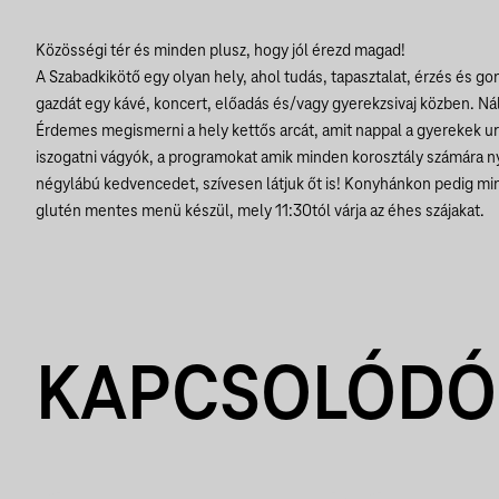
Közösségi tér és minden plusz, hogy jól érezd magad!
A Szabadkikötő egy olyan hely, ahol tudás, tapasztalat, érzés és g
gazdát egy kávé, koncert, előadás és/vagy gyerekzsivaj közben. Ná
Érdemes megismerni a hely kettős arcát, amit nappal a gyerekek ur
iszogatni vágyók, a programokat amik minden korosztály számára n
négylábú kedvencedet, szívesen látjuk őt is! Konyhánkon pedig mi
glutén mentes menü készül, mely 11:30tól várja az éhes szájakat.
KAPCSOLÓDÓ