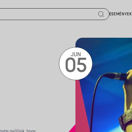
ESEMÉNYEK
JUN
05
egybe gyűlünk, hogy