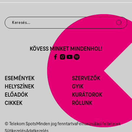
KÖVESS MINKET MINDENHOL!
ESEMÉNYEK
SZERVEZŐK
HELYSZÍNEK
GYIK
ELŐADÓK
KURÁTOROK
CIKKEK
RÓLUNK
© Telekom Spots
Minden jog fenntartva
Felhasználási feltételek
Sütikezelés
Adatkezelés