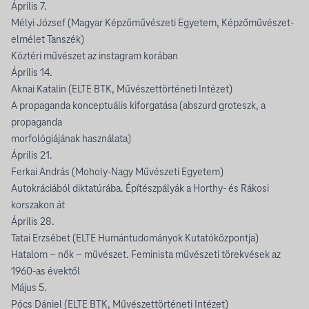
Április 7.
Mélyi József (Magyar Képzőművészeti Egyetem, Képzőművészet-
elmélet Tanszék)
Köztéri művészet az instagram korában
Április 14.
Aknai Katalin (ELTE BTK, Művészettörténeti Intézet)
A propaganda konceptuális kiforgatása (abszurd groteszk, a
propaganda
morfológiájának használata)
Április 21.
Ferkai András (Moholy-Nagy Művészeti Egyetem)
Autokráciából diktatúrába. Építészpályák a Horthy- és Rákosi
korszakon át
Április 28.
Tatai Erzsébet (ELTE Humántudományok Kutatóközpontja)
Hatalom – nők – művészet. Feminista művészeti törekvések az
1960-as évektől
Május 5.
Pócs Dániel (ELTE BTK, Művészettörténeti Intézet)