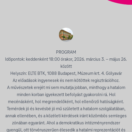
PROGRAM
Időpontok: keddenként 18:00 órakor, 2026. március 3. – május 26.
között
Helyszín: ELTE BTK, 1088 Budapest, Múzeum krt. 4. Gólyavár
Az előadások ingyenesek és nem kötöttek regisztrációhoz.
A művészetek erejét mi sem mutatja jobban, minthogy a hatalom
minden korban igyekezett befolyást gyakorolni rá. Hol
mecénásként, hol megrendelőként, hol ellenőrző hatóságként.
Temérdek jó és kevésbé jó mű született a hatalom szolgálatában,
annak ellenében, és a közéleti kérdések iránt közömbös semleges
zónában egyaránt. Ahol a demokratikus intézményrendszer
gyengül, ott törvényszerűen élesedik a hatalmi reprezentációt és