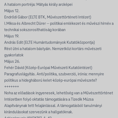
A hatalom portréja: Mátyás király arcképei
Május 12.
Endrődi Gábor (ELTE BTK, Művészettörténeti Intézet)
I.Miksa és Albrecht Dürer -- politikai emlékezet és művészi hírnév a
technikai sokszorosíthatóság korában
Május 19.
András Edit (ELTE Humántudományok Kutatóközpontja)
Rést ütni a hatalom bástyáin. Nemzetközi kortárs művészeti
gyakorlatok
Május 26.
Fehér Dávid (Közép-Európai Művészeti Kutatóintézet)
Paragrafuslágyítás. Anti/politika, szubverzió, irónia: mennyire
politikus a hidegháború kelet-közép-európai művészete?
+++++++
Noha az előadások ingyenesek, lehetőség van a Művészettörténet
Intézetben folyó oktatás támogatására a Tizedik Múzsa
Alapítványnak tett felajánlással. A támogatásból tanulmányi
kirándulásokat szervezünk a hallgatóknak.