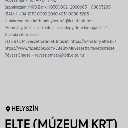
Adószámunk: 18174717-1-42
Számlaszám: MKB Bank: 10300002-20606031-00003285
IBAN: HU04 1030 0002 2060 6031 0000 3285
Utalás esetén a közleményben kérjük feltüntetni:
"Adomány, közhasznú célra, szabadegyetem támogatása "
További információ:
ELTE BTK Művészettörténeti Intézet: https://arthistory.elte.hu/
https://www.facebook.com/ElteBtkMuveszettortenetiIntezet
Révész Emese –
revesz.emese@btk.elte.hu
HELYSZÍN
ELTE (MÚZEUM KRT)