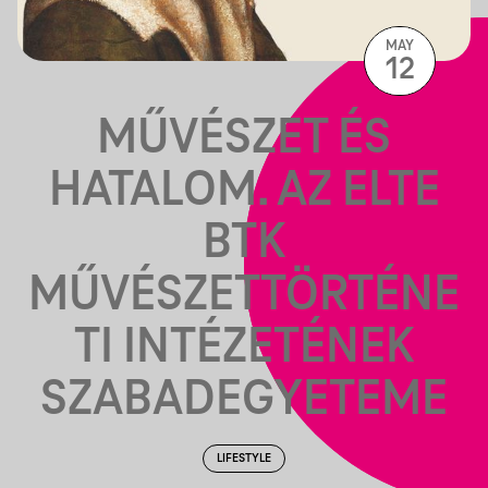
MAY
12
MŰVÉSZET ÉS
HATALOM. AZ ELTE
BTK
MŰVÉSZETTÖRTÉNE
TI INTÉZETÉNEK
SZABADEGYETEME
LIFESTYLE