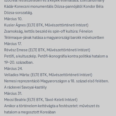
szocreál festészetében és a képek ellenállása. Esettanulmány
Kádár-Konecsni monumentális Dózsa-pannójától Kondor Béla
Dózsa-sorozatáig.
Március 10.
Kusler Ágnes (ELTE BTK, Művészettörténeti Intézet)
Zsarnokság, kettős beszéd és spin-off kultúra: Fénelon
Télémaque-jának hatása a magyarországi barokk művészetben
Március 17.
Révész Emese (ELTE BTK, Művészettörténeti Intézet)
Petőfi, a kultuszkép. Petőfi-ikonográfia kontra politikai hatalom a
19-20. században.
Március 24.
Velladics Márta: (ELTE BTK, Művészettörténeti Intézet)
Nemesi reprezentáció Magyarországon a 18. század első felében.
A ráckevei Savoyai-kastély
Március 31.
Mecsi Beatrix (ELTE BTK, Távol-Keleti Intézet)
Amikor a történelem kettévágta a festészetet: művészet és
hatalom a megosztott Koreában