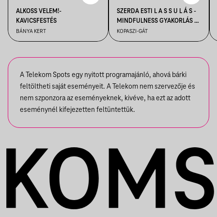
ALKOSS VELEM!-
SZERDA ESTI L A S S U L Á S -
KAVICSFESTÉS
MINDFULNESS GYAKORLÁS A
NAPLEMENTÉBEN
BÁNYA KERT
KOPASZI-GÁT
A Telekom Spots egy nyitott programajánló, ahová bárki
feltöltheti saját eseményeit. A Telekom nem szervezője és
nem szponzora az eseményeknek, kivéve, ha ezt az adott
eseménynél kifejezetten feltüntettük.