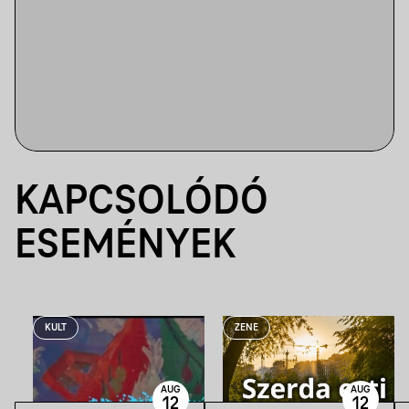
KAPCSOLÓDÓ
ESEMÉNYEK
KULT
ZENE
AUG
AUG
12
12