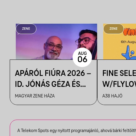
ZENE
ZENE
AUG
06
APÁRÓL FIÚRA 2026 –
FINE SEL
ID. JÓNÁS GÉZA ÉS
W/FLYLO
ZENEKARA & IFJ.
MAGYAR ZENE HÁZA
A38 HAJÓ
JÓNÁS GÉZA ÉS
ZENEKARA, VENDÉG:
ROBY LAKATOS,
A Telekom Spots egy nyitott programajánló, ahová bárki feltöl