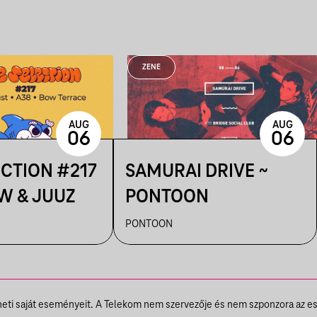
ZENE
AUG
AUG
06
06
ECTION #217
SAMURAI DRIVE ~
W & JUUZ
PONTOON
PONTOON
theti saját eseményeit. A Telekom nem szervezője és nem szponzora az e