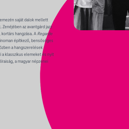
lemezén saját dalok mellett
. Zenéjében az avantgárd jazz
t, kortárs hangzása. A
Regarde
: finoman építkező, bensőséges
közben a hangszerelések
 a klasszikus elemeket és nyit
a líraiság, a magyar népzenei