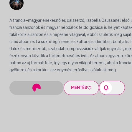
A francia–magyar énekesnő és dalszerző, Izabella Caussanel első 
francia sanzonok és magyar népdalok feldolgozásai is helyet kaptak
találkozik a sanzon és a népzene világával, ebből születik meg sajá
című album ezt a sokrétegű zenei és kulturális identitást bontja ki
dalok és merészebb, szabadabb improvizációk váltják egymást, mi
érzékenyen követik a történetmesélés ívét. Az album egyszerre őrzi
bátran az új formák felé, így egy olyan világot teremt, ahol a franci
gyökerek és a kortárs jazz egymást erősítve szólalnak meg.
MENTÉS