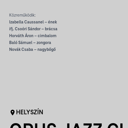
Közreműködik:
Izabella Caussanel – ének
ifj. Csoóri Sándor – brácsa
Horváth Áron – cimbalom
Baló Sámuel – zongora
Novák Csaba – nagybőgő
HELYSZÍN