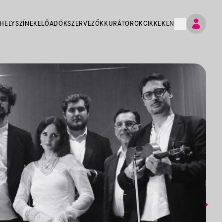
HELYSZÍNEK
ELŐADÓK
SZERVEZŐK
KURÁTOROK
CIKKEK
EN