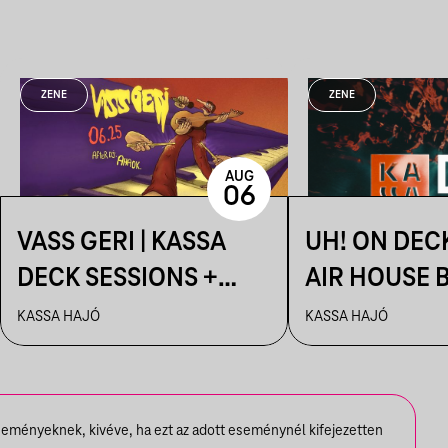
ZENE
ZENE
AUG
06
VASS GERI | KASSA
UH! ON DEC
DECK SESSIONS +
AIR HOUSE 
AFTER: AHAOK.
SESSIONS
KASSA HAJÓ
KASSA HAJÓ
seményeknek, kivéve, ha ezt az adott eseménynél kifejezetten