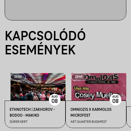
KAPCSOLÓDÓ
ESEMÉNYEK
ZENE
ZENE
AUG
AUG
08
08
ETHNOTECH | ZAKHOROV •
OMNIOZIS X KARMOLOS
BODOO • MAKIKO
MICROFEST
DÜRER KERT
ART QUARTER BUDAPEST