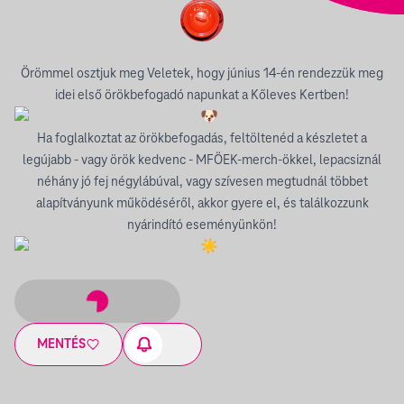
Örömmel osztjuk meg Veletek, hogy június 14-én rendezzük meg
idei első örökbefogadó napunkat a Kőleves Kertben!
Ha foglalkoztat az örökbefogadás, feltöltenéd a készletet a
legújabb - vagy örök kedvenc - MFÖEK-merch-ökkel, lepacsiznál
néhány jó fej négylábúval, vagy szívesen megtudnál többet
alapítványunk működéséről, akkor gyere el, és találkozzunk
nyárindító eseményünkön!
MENTÉS