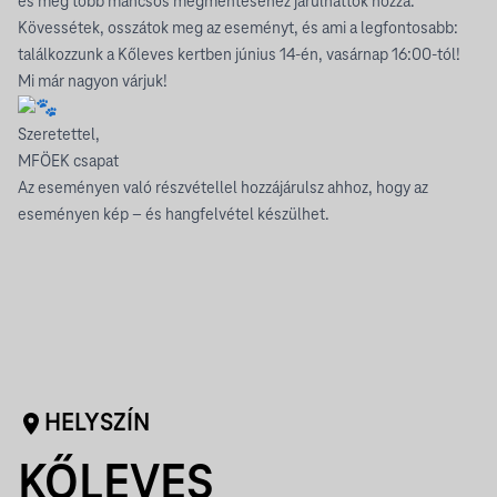
és még több mancsos megmentéséhez járulhattok hozzá.
Kövessétek, osszátok meg az eseményt, és ami a legfontosabb:
találkozzunk a Kőleves kertben június 14-én, vasárnap 16:00-tól!
Mi már nagyon várjuk!
Szeretettel,
MFÖEK csapat
Az eseményen való részvétellel hozzájárulsz ahhoz, hogy az
eseményen kép – és hangfelvétel készülhet.
HELYSZÍN
KŐLEVES