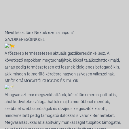
Mivel készülünk Nektek ezen a napon?
GAZDIKERESŐINKKEL
A főszerep természetesen aktuális gazdikeresőinké lesz. A
következő napokban megtudhatjátok, kikkel találkozhattok majd,
aznap pedig természetesen ott lesznek ideiglenes befogadóik is,
akik minden felmerülő kérdésre nagyon szívesen válaszolnak.
MFÖEK TÁMOGATÓI CUCCOK ÉS ITALOK
Ahogyan azt már megszokhattátok, készülünk merch-pulttal is,
ahol kedvetekre válogathattok majd a menőbbnél menőbb,
szebbnél szebb apróságok és dizájnos kiegészítők között,
mindemellett pedig támogatói italokkal is várunk Benneteket.
Megvásárlásukkal az alapítvány munkásságát tudjátok támogatni,