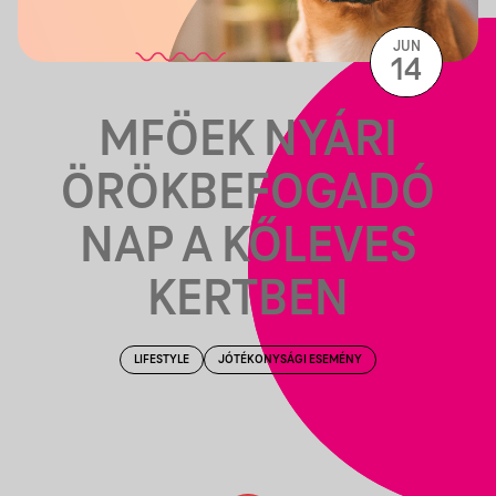
JUN
14
MFÖEK NYÁRI
ÖRÖKBEFOGADÓ
NAP A KŐLEVES
KERTBEN
LIFESTYLE
JÓTÉKONYSÁGI ESEMÉNY