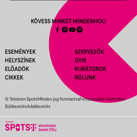
KÖVESS MINKET MINDENHOL!
ESEMÉNYEK
SZERVEZŐK
HELYSZÍNEK
GYIK
ELŐADÓK
KURÁTOROK
CIKKEK
RÓLUNK
© Telekom Spots
Minden jog fenntartva
Felhasználási feltételek
Sütikezelés
Adatkezelés