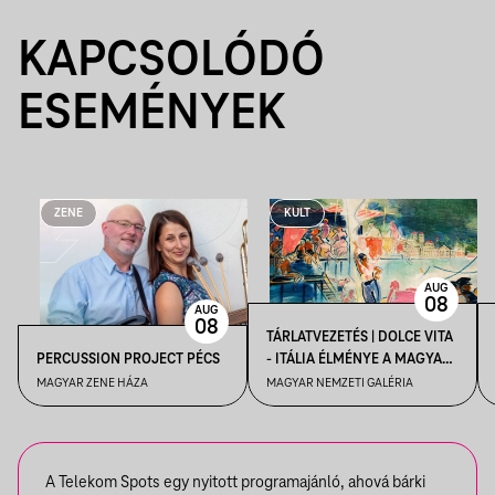
KAPCSOLÓDÓ
ESEMÉNYEK
ZENE
KULT
AUG
08
AUG
08
TÁRLATVEZETÉS | DOLCE VITA
PERCUSSION PROJECT PÉCS
- ITÁLIA ÉLMÉNYE A MAGYAR
MŰVÉSZETBEN
MAGYAR ZENE HÁZA
MAGYAR NEMZETI GALÉRIA
A Telekom Spots egy nyitott programajánló, ahová bárki