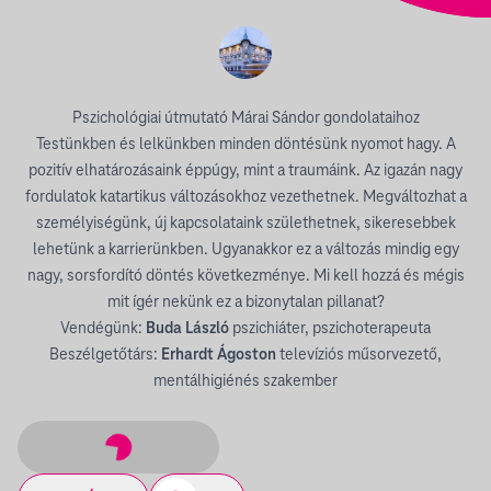
Pszichológiai útmutató Márai Sándor gondolataihoz
Testünkben és lelkünkben minden döntésünk nyomot hagy. A
pozitív elhatározásaink éppúgy, mint a traumáink. Az igazán nagy
fordulatok katartikus változásokhoz vezethetnek. Megváltozhat a
személyiségünk, új kapcsolataink születhetnek, sikeresebbek
lehetünk a karrierünkben. Ugyanakkor ez a változás mindig egy
nagy, sorsfordító döntés következménye. Mi kell hozzá és mégis
mit ígér nekünk ez a bizonytalan pillanat?
Vendégünk:
Buda László
pszichiáter, pszichoterapeuta
Beszélgetőtárs:
Erhardt Ágoston
televíziós műsorvezető,
mentálhigiénés szakember