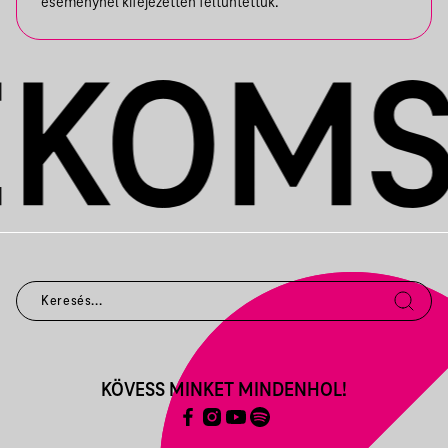
eseménynél kifejezetten feltüntettük.
KÖVESS MINKET MINDENHOL!