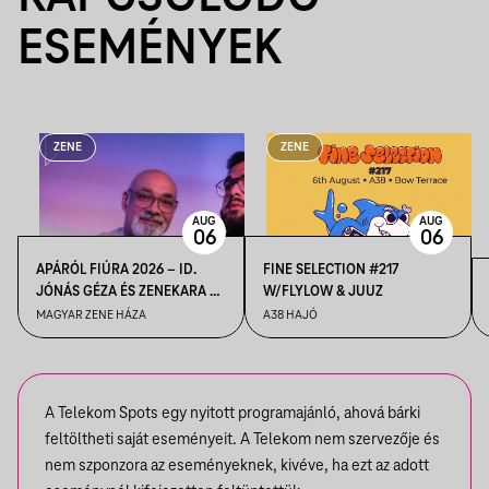
ESEMÉNYEK
ZENE
ZENE
AUG
AUG
06
06
APÁRÓL FIÚRA 2026 – ID.
FINE SELECTION #217
JÓNÁS GÉZA ÉS ZENEKARA &
W/FLYLOW & JUUZ
IFJ. JÓNÁS GÉZA ÉS
MAGYAR ZENE HÁZA
A38 HAJÓ
ZENEKARA, VENDÉG: ROBY
LAKATOS, EMILIO
A Telekom Spots egy nyitott programajánló, ahová bárki
feltöltheti saját eseményeit. A Telekom nem szervezője és
nem szponzora az eseményeknek, kivéve, ha ezt az adott