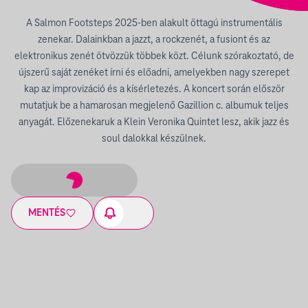
A Salmon Footsteps 2025-ben alakult öttagú instrumentális
zenekar. Dalainkban a jazzt, a rockzenét, a fusiont és az
elektronikus zenét ötvözzük többek közt. Célunk szórakoztató, de
újszerű saját zenéket írni és előadni, amelyekben nagy szerepet
kap az improvizáció és a kísérletezés. A koncert során először
mutatjuk be a hamarosan megjelenő Gazillion c. albumuk teljes
anyagát. Előzenekaruk a Klein Veronika Quintet lesz, akik jazz és
soul dalokkal készülnek.
MENTÉS