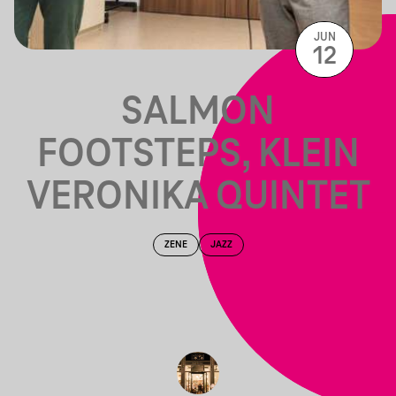
JUN
12
SALMON
FOOTSTEPS, KLEIN
VERONIKA QUINTET
ZENE
JAZZ