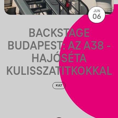
JUN
06
BACKSTAGE
BUDAPEST: AZ A38 -
HAJÓSÉTA
KULISSZATITKOKKAL
KULT