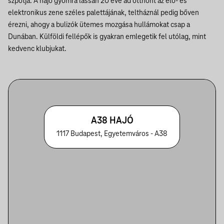
szpotja. A hajó gyomra lassan 20 éve ad otthont az élő- és
elektronikus zene széles palettájának, teltháznál pedig bőven
érezni, ahogy a bulizók ütemes mozgása hullámokat csap a
Dunában. Külföldi fellépők is gyakran emlegetik fel utólag, mint
kedvenc klubjukat.
A38 HAJÓ
1117 Budapest, Egyetemváros - A38