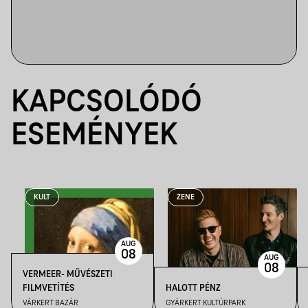
KAPCSOLÓDÓ
ESEMÉNYEK
KULT
ZENE
AUG
08
AUG
08
VERMEER- MŰVÉSZETI
FILMVETÍTÉS
HALOTT PÉNZ
VÁRKERT BAZÁR
GYÁRKERT KULTÚRPARK