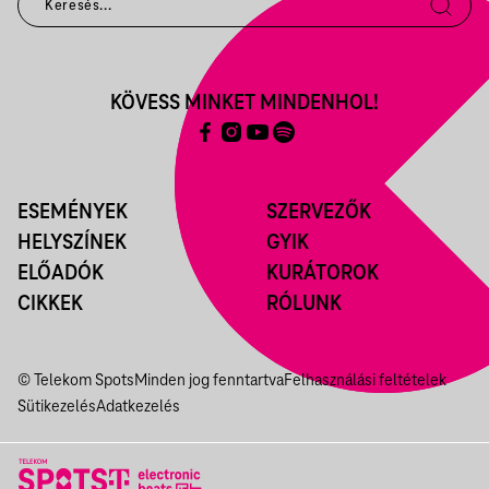
KÖVESS MINKET MINDENHOL!
ESEMÉNYEK
SZERVEZŐK
HELYSZÍNEK
GYIK
ELŐADÓK
KURÁTOROK
CIKKEK
RÓLUNK
© Telekom Spots
Minden jog fenntartva
Felhasználási feltételek
Sütikezelés
Adatkezelés