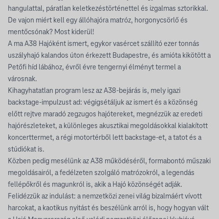
hangulattal, páratlan keletkezéstörténettel és izgalmas sztorikkal.
De vajon miért kell egy állóhajóra matróz, horgonycsörlő és
mentőcsónak? Most kiderül!
A ma A38 Hajóként ismert, egykor vasércet szállító ezer tonnás
uszályhajó kalandos úton érkezett Budapestre, és amióta kikötött a
Petőfi híd lábához, évről évre tengernyi élményt termel a
városnak.
Kihagyhatatlan program lesz az A38-bejárás is, mely igazi
backstage-impulzust ad: végigsétáljuk az ismert és a közönség
előtt rejtve maradó zegzugos hajótereket, megnézzük az eredeti
hajórészleteket, a különleges akusztikai megoldásokkal kialakított
koncerttermet, a régi motortérből lett backstage-et, a tatot és a
stúdiókat is.
Közben pedig mesélünk az A38 működéséről, formabontó műszaki
megoldásairól, a fedélzeten szolgáló matrózokról, a legendás
fellépőkről és magunkról is, akik a Hajó közönségét adják.
Felidézzük az indulást: a nemzetközi zenei világ bizalmáért vívott
harcokat, a kaotikus nyitást és beszélünk arról is, hogy hogyan vált