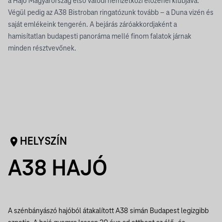
a Hajó Magyarország első valódi nemzetközi élőzenei klubjává.
Végül pedig az A38 Bistroban ringatózunk tovább – a Duna vizén és
saját emlékeink tengerén. A bejárás záróakkordjaként a
hamisítatlan budapesti panoráma mellé finom falatok járnak
minden résztvevőnek.
HELYSZÍN
A38 HAJÓ
A szénbányászó hajóból átakalított A38 simán Budapest legizgibb