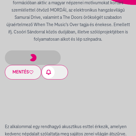
formációban aktív: a magyar népzenei motívumokat kortárs
szemlélettel ötvöző MORDÁI, az elektronikus hangzásvilágú
Samurai Drive, valamint a The Doors örökségét szabadon
újraértelmező When The Music’s Over tagja és énekese. Emellett
ifj. Csoóri Sándorral közös duójában, illetve szólóprojektjében is
folyamatosan alkot és lép színpadra.
MENTÉS
Ez alkalommal egy rendhagyó akusztikus esttel érkezik, amelyen
kedvenc népdalait szólaltatja meg sajátos zenei világán átszűrve.