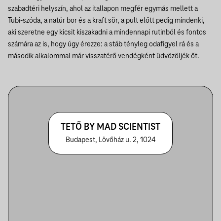
szabadtéri helyszín, ahol az itallapon megfér egymás mellett a
Tubi-szóda, a natúr bor és a kraft sör, a pult előtt pedig mindenki,
aki szeretne egy kicsit kiszakadni a mindennapi rutinból és fontos
számára az is, hogy úgy érezze: a stáb tényleg odafigyel rá és a
második alkalommal már visszatérő vendégként üdvözöljék őt.
TETŐ BY MAD SCIENTIST
Budapest, Lövőház u. 2, 1024