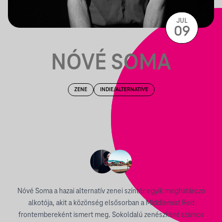
JUL
09
NÓVÉ SOMA
ZENE
INDIE/ALTERNATIVE
Nóvé Soma a hazai alternatív zenei színtér egyik meghatározó
alkotója, akit a közönség elsősorban a Middlemist Red
frontembereként ismert meg. Sokoldalú zenészként számos