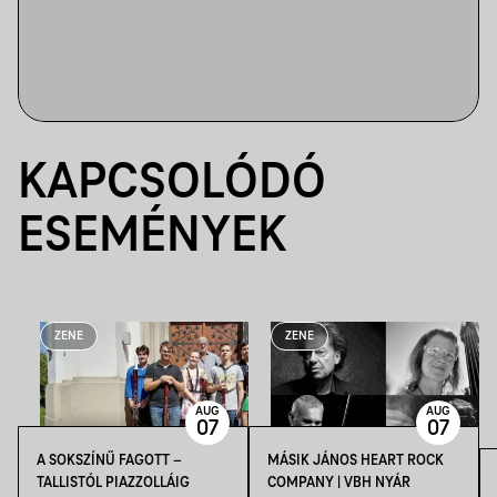
KAPCSOLÓDÓ
ESEMÉNYEK
ZENE
ZENE
AUG
AUG
07
07
A SOKSZÍNŰ FAGOTT –
MÁSIK JÁNOS HEART ROCK
TALLISTÓL PIAZZOLLÁIG
COMPANY | VBH NYÁR