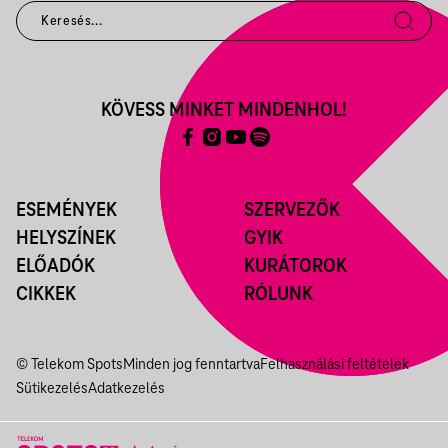
KÖVESS MINKET MINDENHOL!
ESEMÉNYEK
SZERVEZŐK
HELYSZÍNEK
GYIK
ELŐADÓK
KURÁTOROK
CIKKEK
RÓLUNK
© Telekom Spots
Minden jog fenntartva
Felhasználási feltételek
Sütikezelés
Adatkezelés