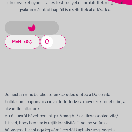
élményeiket gyors, színes festményeken örökítették meg – sőt,
gyakran mások útinaplóit is díszítették alkotásaikkal.
MENTÉS
Júniusban mi is belekóstolunk az édes életbe a Dolce vita
kiállításon, majd inspirációval feltöltődve a művészek bőrébe bújva
akvarellel alkotunk.
A kiállításról bővebben: https://mng.hu/kiallitasok/dolce-vita/
Hiszed, hogy benned is rejlik kreativitás? Indítsd velünk a
hétvégédet, ahol egy képzőművésztől kaphatsz segítséget a