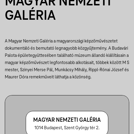
MAGYAR NEMZETI
GALÉRIA
A Magyar Nemzeti Galéria a magyarországi képzőművészetet
dokumentáló és bemutató legnagyobb közgyűjtemény. A Budavári
Palota épületegyüttesében található múzeum állandó kiállításain a
magyar képzőművészet legfontosabb alkotásait, többek között M S
mester, Szinyei Merse Pál, Munkácsy Mihály, Rippl-Rónai József és
Maurer Dóra remekműveit láthatja a közönség.
MAGYAR NEMZETI GALÉRIA
1014 Budapest, Szent György tér 2.