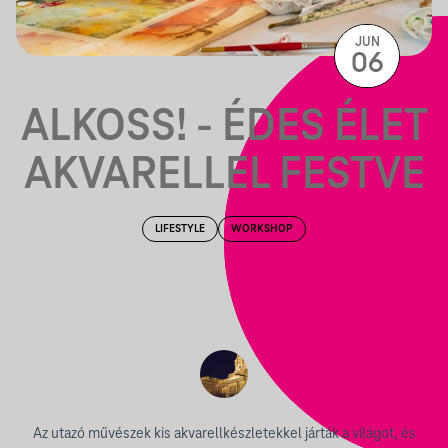
JUN
06
ALKOSS! - ÉDES ÉLET
AKVARELLEL FESTVE
LIFESTYLE
WORKSHOP
Az utazó művészek kis akvarellkészletekkel járták a világot, és