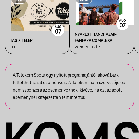
AUG
07
AUG
07
NYÁRESTI TÁNCHÁZAK-
TAG X TELEP
FANFARA COMPLEXA
TELEP
VÁRKERT BAZÁR
A Telekom Spots egy nyitott programajánló, ahová bárki
feltöltheti saját eseményeit. A Telekom nem szervezője és
nem szponzora az eseményeknek, kivéve, ha ezt az adott
eseménynél kifejezetten feltüntettük.