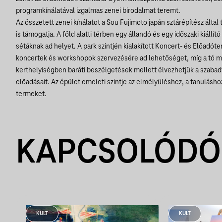
programkínálatával izgalmas zenei birodalmat teremt.
Az összetett zenei kínálatot a Sou Fujimoto japán sztárépítész által
is támogatja. A föld alatti térben egy állandó és egy időszaki kiállít
sétáknak ad helyet. A park szintjén kialakított Koncert- és Előadó
koncertek és workshopok szervezésére ad lehetőséget, míg a tó me
kerthelyiségben baráti beszélgetések mellett élvezhetjük a szabadt
előadásait. Az épület emeleti szintje az elmélyüléshez, a tanulásh
termeket.
KAPCSOLÓDÓ
KULT
KULT