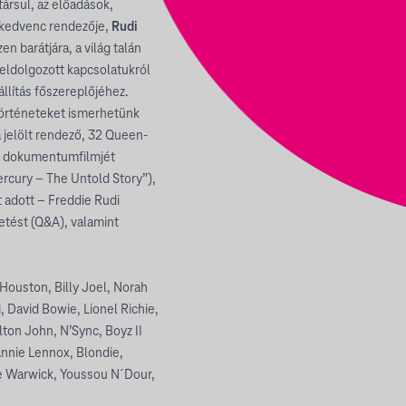
ársul, az előadások,
e kedvenc rendezője,
Rudi
n barátjára, a világ talán
ldolgozott kapcsolatukról
llítás főszereplőjéhez.
rtörténeteket ismerhetünk
 jelölt rendező, 32 Queen-
zi dokumentumfilmjét
rcury – The Untold Story”),
t adott – Freddie Rudi
etést (Q&A), valamint
Houston, Billy Joel, Norah
 David Bowie, Lionel Richie,
ton John, N’Sync, Boyz II
Annie Lennox, Blondie,
e Warwick, Youssou N´Dour,