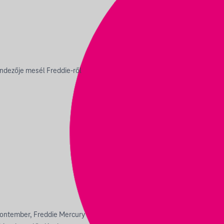
endezője mesél Freddie-ről
frontember, Freddie Mercury