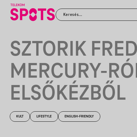
SZTORIK FRED
MERCURY-RÓ
ELSŐKÉZBŐL
KULT
LIFESTYLE
ENGLISH-FRIENDLY