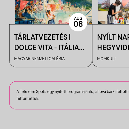
AUG
08
TÁRLATVEZETÉS |
NYÍLT NAP
DOLCE VITA - ITÁLIA
HEGYVID
ÉLMÉNYE A MAGYAR
NEMZETK
MAGYAR NEMZETI GALÉRIA
MOMKULT
MŰVÉSZETBEN
MŰVÉSZT
A Telekom Spots egy nyitott programajánló, ahová bárki feltöl
feltüntettük.