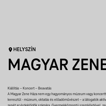
HELYSZÍN
MAGYAR ZENE
Kiállítás – Koncert – Beavatás
A Magyar Zene Háza nem egy hagyományos múzeum vagy koncertte
keresztül - múzeum, oktatás és előadóművészet – a látogatók aktí
zenét az érdeklődők számára. Gyermekközpontú szemléletével, z