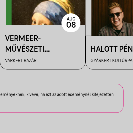
AUG
08
VERMEER-
MŰVÉSZETI
HALOTT PÉN
FILMVETÍTÉS
VÁRKERT BAZÁR
GYÁRKERT KULTÚRPA
seményeknek, kivéve, ha ezt az adott eseménynél kifejezetten