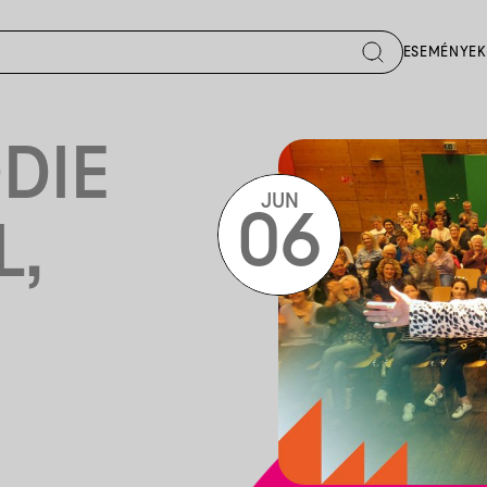
ESEMÉNYEK
DIE
JUN
06
L,