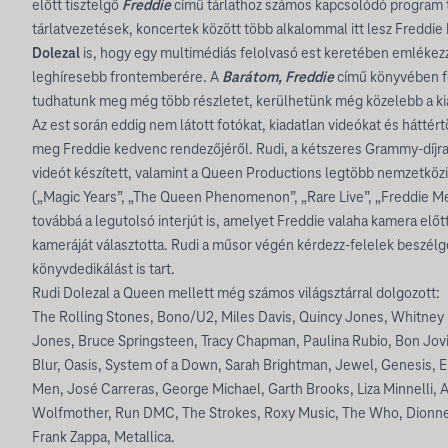
előtt tisztelgő
Freddie
című tárlathoz számos kapcsolódó program t
tárlatvezetések, koncertek között több alkalommal itt lesz Freddi
Dolezal
is, hogy egy multimédiás felolvasó est keretében emlékezze
leghíresebb frontemberére. A
Barátom, Freddie
című könyvében fe
tudhatunk meg még több részletet, kerülhetünk még közelebb a kiá
Az est során eddig nem látott fotókat, kiadatlan videókat és hátté
meg Freddie kedvenc rendezőjéről. Rudi, a kétszeres Grammy-díjra
videót készített, valamint a Queen Productions legtöbb nemzetkö
(„Magic Years”, „The Queen Phenomenon”, „Rare Live”, „Freddie Me
továbbá a legutolsó interjút is, amelyet Freddie valaha kamera előt
kameráját választotta. Rudi a műsor végén kérdezz-felelek beszélg
könyvdedikálást is tart.
Rudi Dolezal a Queen mellett még számos világsztárral dolgozott:
The Rolling Stones, Bono/U2, Miles Davis, Quincy Jones, Whitney 
Jones, Bruce Springsteen, Tracy Chapman, Paulina Rubio, Bon Jovi,
Blur, Oasis, System of a Down, Sarah Brightman, Jewel, Genesis, El
Men, José Carreras, George Michael, Garth Brooks, Liza Minnelli, 
Wolfmother, Run DMC, The Strokes, Roxy Music, The Who, Dionn
Frank Zappa, Metallica.