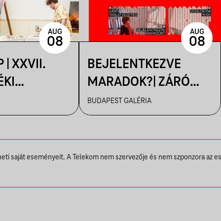
AUG
AUG
08
08
 | XXVII.
BEJELENTKEZVE
ÉKI
MARADOK?| ZÁRÓ
ÖZI
TÁRLATVEZETÉS
BUDAPEST GALÉRIA
ELEP
theti saját eseményeit. A Telekom nem szervezője és nem szponzora az e