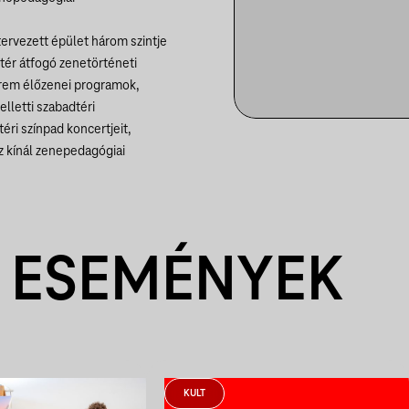
 tervezett épület három szintje
ó tér átfogó zenetörténeti
terem élőzenei programok,
lletti szabadtéri
éri színpad koncertjeit,
oz kínál zenepedagógiai
 ESEMÉNYEK
KULT