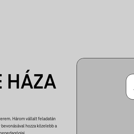
 HÁZA
rem. Három vállalt feladatán
v bevonásával hozza közelebb a
enepedagógiai