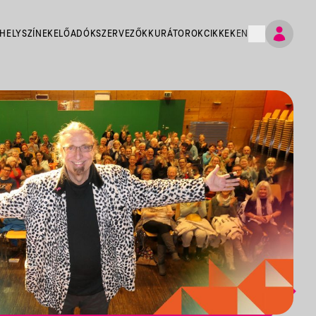
HELYSZÍNEK
ELŐADÓK
SZERVEZŐK
KURÁTOROK
CIKKEK
EN