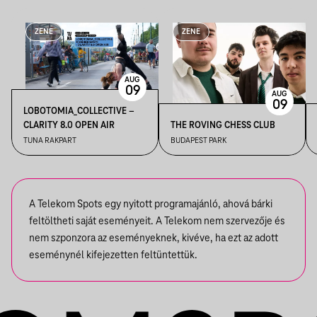
ZENE
ZENE
AUG
09
AUG
09
LOBOTOMIA_COLLECTIVE –
CLARITY 8.0 OPEN AIR
THE ROVING CHESS CLUB
TUNA RAKPART
BUDAPEST PARK
A Telekom Spots egy nyitott programajánló, ahová bárki
feltöltheti saját eseményeit. A Telekom nem szervezője és
nem szponzora az eseményeknek, kivéve, ha ezt az adott
eseménynél kifejezetten feltüntettük.