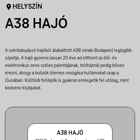
HELYSZÍN
A38 HAJÓ
A szénbányászó hajóból átakalított A38 simán Budapest legizgibb
szpotja. A hajó gyomra lassan 20 éve ad otthont az élő- és
elektronikus zene széles palettájának, teltháznál pedig bőven
érezni, ahogy a bulizók ütemes mozgása hullámokat csap a
Dunában. Külföldi fellépők is gyakran emlegetik fel utólag, mint
kedvenc klubjukat.
A38 HAJÓ