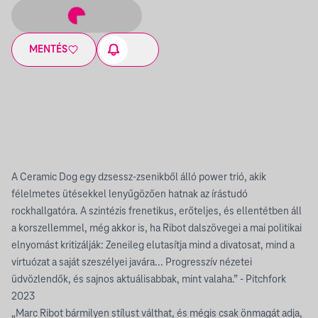
MENTÉS
A Ceramic Dog egy dzsessz-zsenikből álló power trió, akik
félelmetes ütésekkel lenyűgözően hatnak az írástudó
rockhallgatóra. A szintézis frenetikus, erőteljes, és ellentétben áll
a korszellemmel, még akkor is, ha Ribot dalszövegei a mai politikai
elnyomást kritizálják: Zeneileg elutasítja mind a divatosat, mind a
virtuózat a saját szeszélyei javára... Progresszív nézetei
üdvözlendők, és sajnos aktuálisabbak, mint valaha.” - Pitchfork
2023
„Marc Ribot bármilyen stílust válthat, és mégis csak önmagát adja,