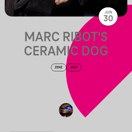
JUN
30
MARC RIBOT'S
CERAMIC DOG
ZENE
JAZZ