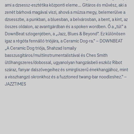
ami a dzsessz-esztétika központi eleme... Gitáros és művész, aki a
zenét bárhová magával viszi, ahová a múzsa megy, belemerülve a
dzsesszbe, a punkban, a bluesban, a belvárosban, a bent, a kint, az
összes oldalon, az avantgárdban és a spoken wordben. Ő a „túl” a
DownBeat szlogenjében, a „Jazz, Blues & Beyond”. Ez különösen
igaz a régóta fennálló triójára, a Ceramic Dog-ra.” – DOWNBEAT
„A Ceramic Dog triója, Shahzad Ismaily
basszusgitáros/multiinstrumentalistával és Ches Smith
ütőhangszeres/dobossal, ugyanolyan hangzásbeli eszköz Ribot
száraz, fanyar dalszövegeihez és smirgliszerű énekhangjához, mint
a visszhangzó skronkhoz és a fuzztoned twang-bar noodleshez.” –
JAZZTIMES