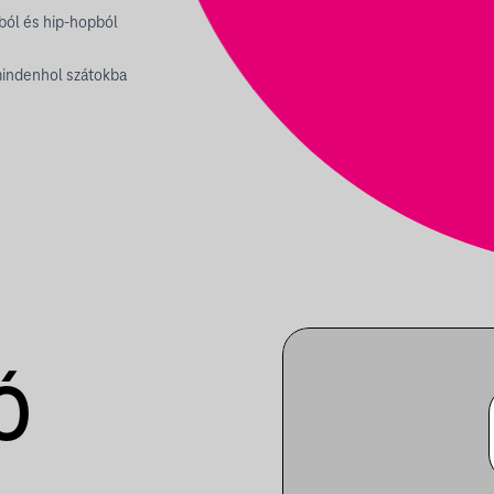
vból és hip-hopból
 mindenhol szátokba
Ó