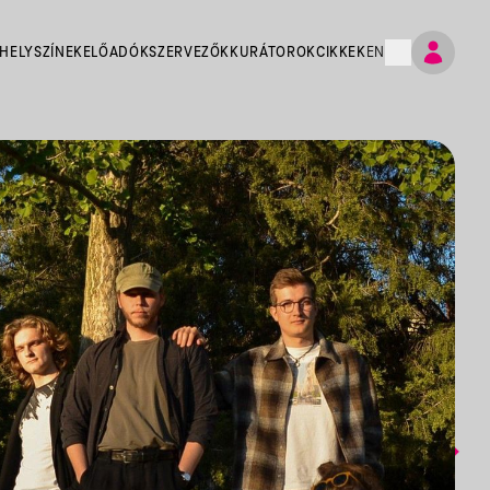
HELYSZÍNEK
ELŐADÓK
SZERVEZŐK
KURÁTOROK
CIKKEK
EN