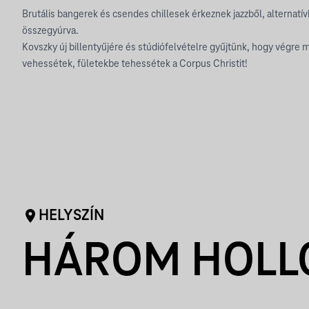
Brutális bangerek és csendes chillesek érkeznek jazzből, alternatí
összegyúrva.
Kovszky új billentyűjére és stúdiófelvételre gyűjtünk, hogy végre
vehessétek, fületekbe tehessétek a Corpus Christit!
HELYSZÍN
HÁROM HOLL