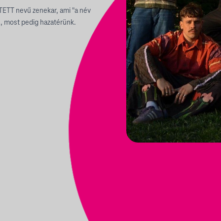
XTETT nevű zenekar, ami "a név
n, most pedig hazatérünk.