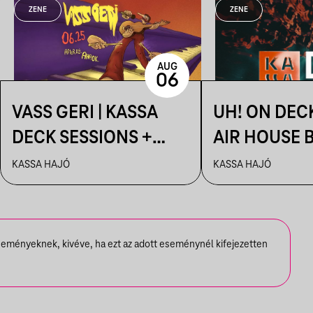
ZENE
ZENE
AUG
06
VASS GERI | KASSA
UH! ON DEC
DECK SESSIONS +
AIR HOUSE 
AFTER: AHAOK.
SESSIONS
KASSA HAJÓ
KASSA HAJÓ
seményeknek, kivéve, ha ezt az adott eseménynél kifejezetten