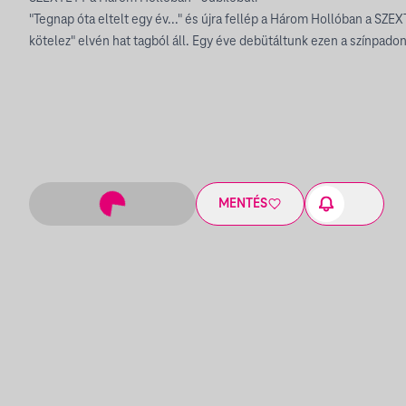
"Tegnap óta eltelt egy év..." és újra fellép a Három Hollóban a SZE
kötelez" elvén hat tagból áll. Egy éve debütáltunk ezen a színpado
MENTÉS