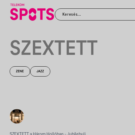
SZEXTETT
ZENE
JAZZ
SZEXTETT a Három Hollóban - Jubilebuli