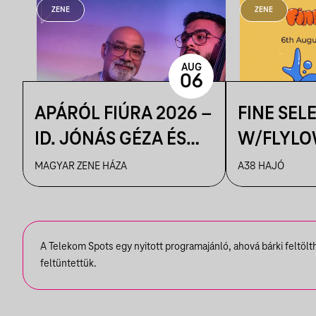
ZENE
ZENE
AUG
06
APÁRÓL FIÚRA 2026 –
FINE SEL
ID. JÓNÁS GÉZA ÉS
W/FLYLO
ZENEKARA & IFJ.
MAGYAR ZENE HÁZA
A38 HAJÓ
JÓNÁS GÉZA ÉS
ZENEKARA, VENDÉG:
ROBY LAKATOS,
A Telekom Spots egy nyitott programajánló, ahová bárki feltöl
EMILIO
feltüntettük.