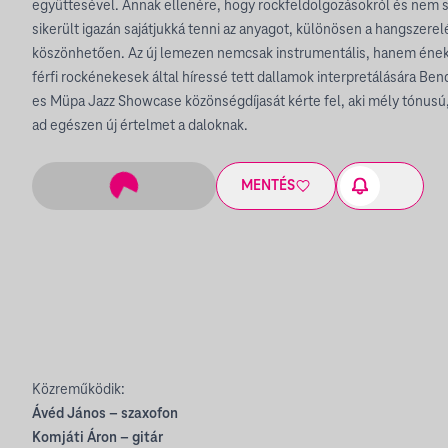
együttesével. Annak ellenére, hogy rockfeldolgozásokról és nem s
sikerült igazán sajátjukká tenni az anyagot, különösen a hangszere
köszönhetően. Az új lemezen nemcsak instrumentális, hanem ének
férfi rockénekesek által híressé tett dallamok interpretálására Ben
es Müpa Jazz Showcase közönségdíjasát kérte fel, aki mély tónusú,
ad egészen új értelmet a daloknak.
MENTÉS
Közreműködik:
Ávéd János – szaxofon
Komjáti Áron – gitár