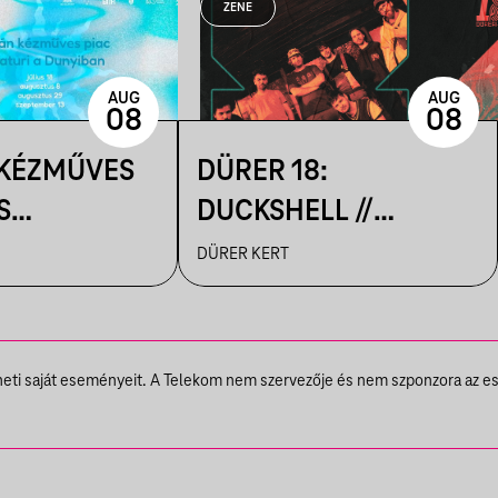
ZENE
AUG
AUG
08
08
 KÉZMŰVES
DÜRER 18:
S
DUCKSHELL //
IK A
VENDÉG:
DÜRER KERT
N
VÁRHEGYUTCA
theti saját eseményeit. A Telekom nem szervezője és nem szponzora az e