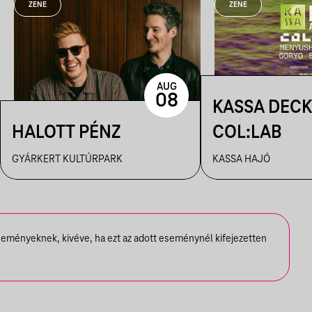
ZENE
ZENE
AUG
08
KASSA DECK
HALOTT PÉNZ
COL:LAB
GYÁRKERT KULTÚRPARK
KASSA HAJÓ
seményeknek, kivéve, ha ezt az adott eseménynél kifejezetten