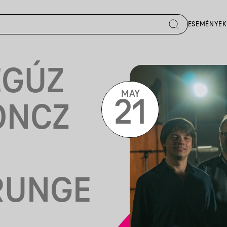
ESEMÉNYEK
EGÚZ
MAY
21
ONCZ
RUNGE