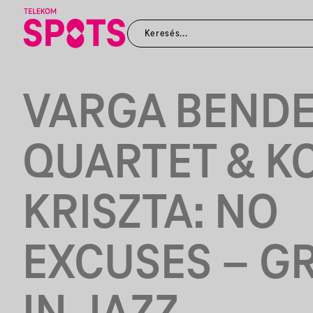
VARGA BEND
QUARTET & K
KRISZTA: NO
EXCUSES – G