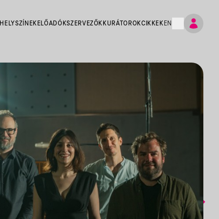
HELYSZÍNEK
ELŐADÓK
SZERVEZŐK
KURÁTOROK
CIKKEK
EN