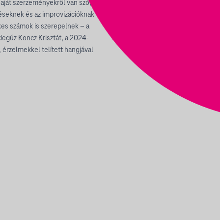
aját szerzeményekről van szó,
léseknek és az improvizációknak
es számok is szerepelnek – a
degúz Koncz Krisztát, a 2024-
 érzelmekkel telített hangjával