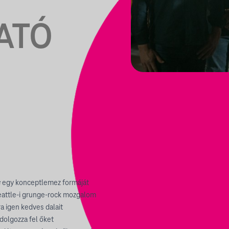
ATÓ
s
egy konceptlemez formáját
seattle-i grunge-rock mozgalom
a igen kedves dalait
dolgozza fel őket