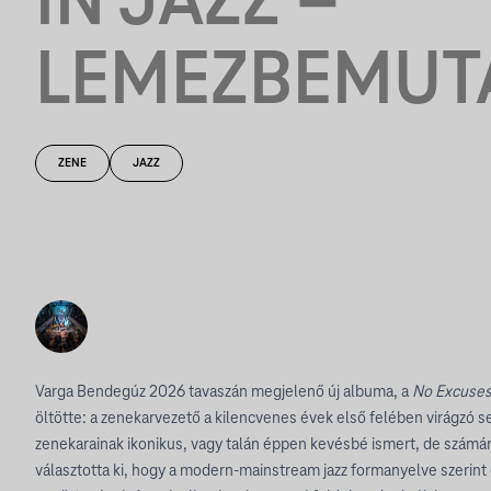
IN JAZZ –
LEMEZBEMUT
ZENE
JAZZ
Varga Bendegúz 2026 tavaszán megjelenő új albuma, a
No Excuse
öltötte: a zenekarvezető a kilencvenes évek első felében virágzó 
zenekarainak ikonikus, vagy talán éppen kevésbé ismert, de számár
választotta ki, hogy a modern-mainstream jazz formanyelve szerint 