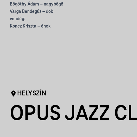
Bögöthy Ádám – nagybőgő
Varga Bendegúz – dob
vendég:
Koncz Kriszta – ének
HELYSZÍN
OPUS JAZZ C