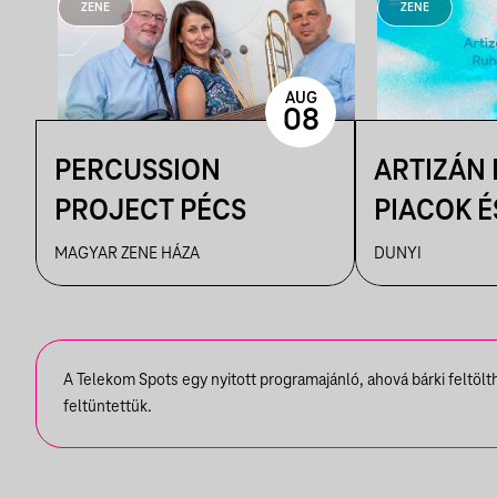
ZENE
ZENE
AUG
08
PERCUSSION
ARTIZÁN
PROJECT PÉCS
PIACOK É
RUHATUR
MAGYAR ZENE HÁZA
DUNYI
DUNYIBA
A Telekom Spots egy nyitott programajánló, ahová bárki feltöl
feltüntettük.