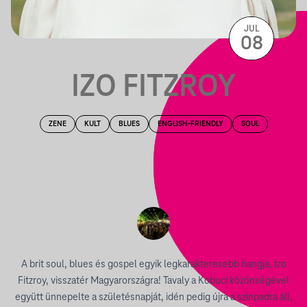
JUL
08
IZO FITZROY
ZENE
KULT
BLUES
ENGLISH-FRIENDLY
SOUL
A brit soul, blues és gospel egyik legkarakteresebb hangja, Izo
Fitzroy, visszatér Magyarországra! Tavaly a Kobuci közönségével
együtt ünnepelte a születésnapját, idén pedig újra a színpadra áll,