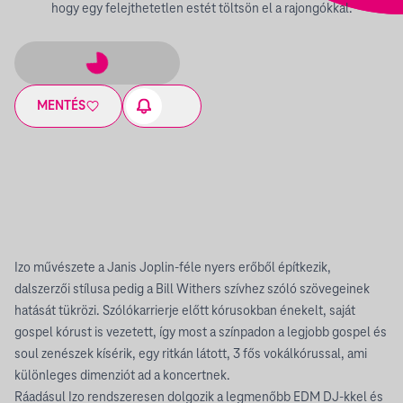
hogy egy felejthetetlen estét töltsön el a rajongókkal.
MENTÉS
Izo művészete a Janis Joplin-féle nyers erőből építkezik,
dalszerzői stílusa pedig a Bill Withers szívhez szóló szövegeinek
hatását tükrözi. Szólókarrierje előtt kórusokban énekelt, saját
gospel kórust is vezetett, így most a színpadon a legjobb gospel és
soul zenészek kísérik, egy ritkán látott, 3 fős vokálkórussal, ami
különleges dimenziót ad a koncertnek.
Ráadásul Izo rendszeresen dolgozik a legmenőbb EDM DJ-kkel és