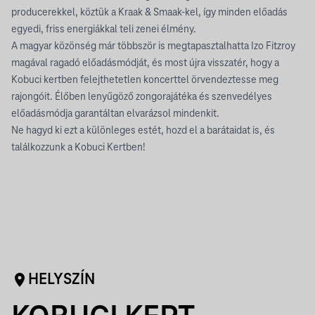
producerekkel, köztük a Kraak & Smaak-kel, így minden előadás
egyedi, friss energiákkal teli zenei élmény.
A magyar közönség már többször is megtapasztalhatta Izo Fitzroy
magával ragadó előadásmódját, és most újra visszatér, hogy a
Kobuci kertben felejthetetlen koncerttel örvendeztesse meg
rajongóit. Élőben lenyűgöző zongorajátéka és szenvedélyes
előadásmódja garantáltan elvarázsol mindenkit.
Ne hagyd ki ezt a különleges estét, hozd el a barátaidat is, és
találkozzunk a Kobuci Kertben!
HELYSZÍN