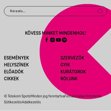
KÖVESS MINKET MINDENHOL!
ESEMÉNYEK
SZERVEZŐK
HELYSZÍNEK
GYIK
ELŐADÓK
KURÁTOROK
CIKKEK
RÓLUNK
© Telekom Spots
Minden jog fenntartva
Felhasználási feltételek
Sütikezelés
Adatkezelés