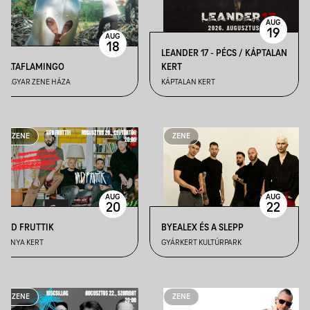
AUG
19
AUG
18
LEANDER 17 - PÉCS / KÁPTALAN
CATAFLAMINGO
KERT
MAGYAR ZENE HÁZA
KÁPTALAN KERT
ZENE
ZENE
AUG
AUG
20
22
VAD FRUTTIK
BYEALEX ÉS A SLEPP
BÁNYA KERT
GYÁRKERT KULTÚRPARK
ZENE
ZENE