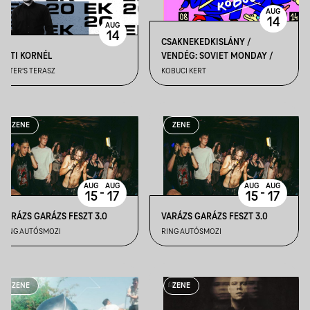
AUG
14
AUG
14
CSAKNEKEDKISLÁNY /
ESTI KORNÉL
VENDÉG: SOVIET MONDAY /
PETER'S TERASZ
KOBUCI KERT
ZENE
ZENE
AUG
AUG
AUG
AUG
-
-
15
17
15
17
VARÁZS GARÁZS FESZT 3.0
VARÁZS GARÁZS FESZT 3.0
RING AUTÓSMOZI
RING AUTÓSMOZI
ZENE
ZENE