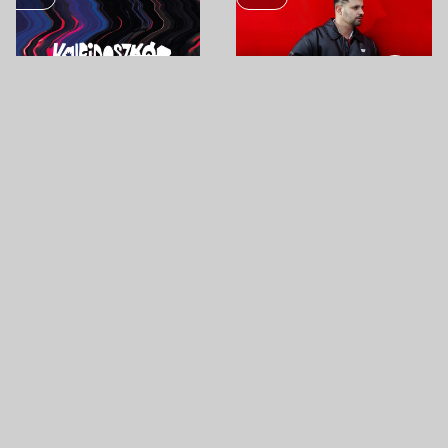
AUG
AUG
SEP
-
27
30
04
KALEIDOSZKÓP HEGY
BETON.HOFI • PÉCS, KÁPTALAN
FESZTIVÁL 2026
KERT
KALEIDOSZKÓP HÁZ
KÁPTALAN KERT
ZENE
ZENE
SEP
SEP
SEP
-
05
04
05
CARSON COMA
QUIMBY
GYÁRKERT KULTÚRPARK
KOBUCI KERT