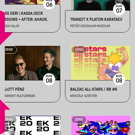
AUG
06
AUG
07
VASS GERI | KASSA DECK
SESSIONS + AFTER: AHAOK.
TRANZIT X PLATON KARATAEV
KASSA HAJÓ
PETŐFI IRODALMI MÚZEUM
ZENE
ZENE
AUG
AUG
08
08
HALOTT PÉNZ
BALZAC ALL-STARS / BB #8
GYÁRKERT KULTÚRPARK
KRISTÁLY SZÍNTÉR
ZENE
ZENE