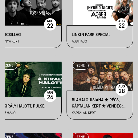
AUG
AUG
22
22
KISCSILLAG
LINKIN PARK SPECIAL
BÁNYA KERT
A38 HAJÓ
ZENE
ZENE
AUG
28
AUG
26
BLAHALOUISIANA ★ PÉCS,
A KIRÁLY HALOTT, PULSE.
KÁPTALAN KERT ★ VENDÉG:
ARTŪR RAMBO
A38 HAJÓ
KÁPTALAN KERT
ZENE
ZENE