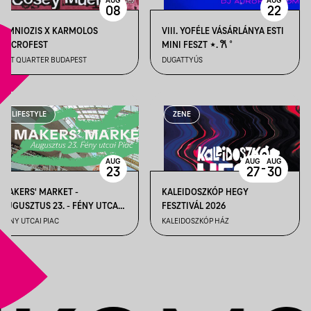
AUG
AUG
08
22
OMNIOZIS X KARMOLOS
VIII. YOFÉLE VÁSÁRLÁNYA ESTI
MICROFEST
MINI FESZT ⋆. 𐙚 ˚
ART QUARTER BUDAPEST
DUGATTYÚS
LIFESTYLE
ZENE
AUG
AUG
AUG
-
23
27
30
MAKERS' MARKET -
KALEIDOSZKÓP HEGY
AUGUSZTUS 23. - FÉNY UTCAI
FESZTIVÁL 2026
PIAC
FÉNY UTCAI PIAC
KALEIDOSZKÓP HÁZ