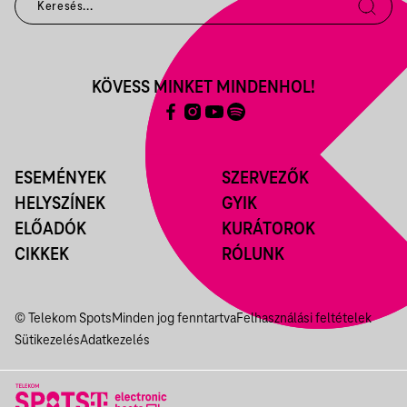
KÖVESS MINKET MINDENHOL!
ESEMÉNYEK
SZERVEZŐK
HELYSZÍNEK
GYIK
ELŐADÓK
KURÁTOROK
CIKKEK
RÓLUNK
© Telekom Spots
Minden jog fenntartva
Felhasználási feltételek
Sütikezelés
Adatkezelés