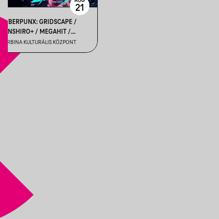
AUG
21
CYBERPUNX: GRIDSCAPE /
KENSHIRO+ / MEGAHIT /
PROGEX / QUIXOTIC
TURBINA KULTURÁLIS KÖZPONT