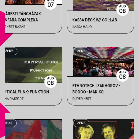
AUG
07
AUG
08
NYÁRESTI TÁNCHÁZAK-
FANFARA COMPLEXA
KASSA DECK W/ COL:LAB
VÁRKERT BAZÁR
KASSA HAJÓ
ZENE
ZENE
AUG
08
AUG
08
ETHNOTECH | ZAKHOROV •
CRITICAL FUNK: FUNKTION
BODOO • MAKIKO
TUNA RAKPART
DÜRER KERT
KULT
ZENE