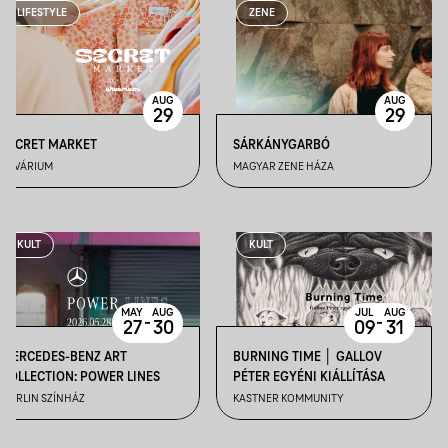
LIFESTYLE
ZENE
AUG
AUG
29
29
SECRET MARKET
SÁRKÁNYGARBÓ
AKVÁRIUM
MAGYAR ZENE HÁZA
KULT
KULT
MAY
AUG
JUL
AUG
-
-
27
30
09
31
MERCEDES-BENZ ART
BURNING TIME │ GALLOV
COLLECTION: POWER LINES
PÉTER EGYÉNI KIÁLLÍTÁSA
MERLIN SZÍNHÁZ
KASTNER KOMMUNITY