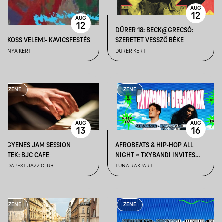
AUG
12
AUG
12
DÜRER 18: BECK@GRECSÓ:
ALKOSS VELEM!- KAVICSFESTÉS
SZERETET VESSZŐ BÉKE
BÁNYA KERT
DÜRER KERT
ZENE
ZENE
AUG
AUG
13
16
INGYENES JAM SESSION
AFROBEATS & HIP-HOP ALL
ESTEK: BJC CAFE
NIGHT ~ TXYBANDI INVITES
DEEJAY MK @ TUNA RAKPART
BUDAPEST JAZZ CLUB
TUNA RAKPART
ZENE
ZENE