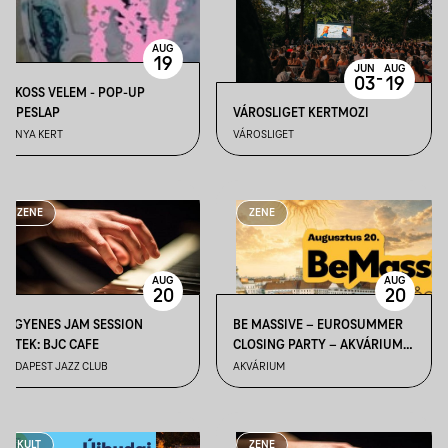
AUG
19
JUN
AUG
-
03
19
ALKOSS VELEM - POP-UP
KÉPESLAP
VÁROSLIGET KERTMOZI
BÁNYA KERT
VÁROSLIGET
ZENE
ZENE
AUG
AUG
20
20
INGYENES JAM SESSION
BE MASSIVE – EUROSUMMER
ESTEK: BJC CAFE
CLOSING PARTY – AKVÁRIUM
TERRACE
BUDAPEST JAZZ CLUB
AKVÁRIUM
KULT
ZENE