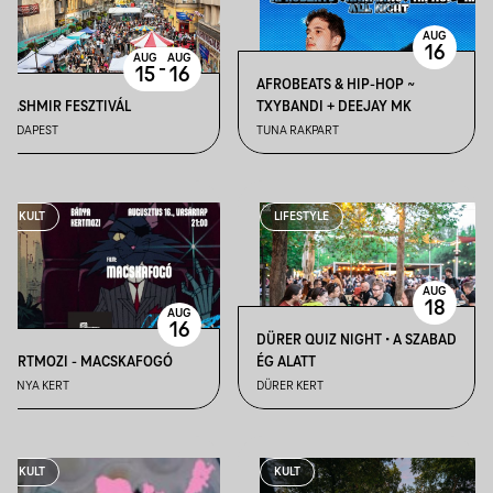
AUG
16
AUG
AUG
-
15
16
AFROBEATS & HIP-HOP ~
KASHMIR FESZTIVÁL
TXYBANDI + DEEJAY MK
BUDAPEST
TUNA RAKPART
KULT
LIFESTYLE
AUG
18
AUG
16
DÜRER QUIZ NIGHT • A SZABAD
KERTMOZI - MACSKAFOGÓ
ÉG ALATT
BÁNYA KERT
DÜRER KERT
KULT
KULT