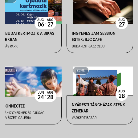
AUG
AUG
AUG
-
06
27
27
ÚJBUDAI KERTMOZIK A BIKÁS
INGYENES JAM SESSION
PARKBAN
ESTEK: BJC CAFE
BIKÁS PARK
BUDAPEST JAZZ CLUB
KULT
ZENE
AUG
JUN
AUG
-
28
24
28
NYÁRESTI TÁNCHÁZAK-STENK
#CONNECTED
ZENEKAR
DEÁK17 GYERMEK ÉS IFJÚSÁGI
MŰVÉSZETI GALÉRIA
VÁRKERT BAZÁR