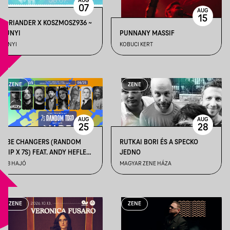
AUG
07
AUG
15
KORIANDER X KOSZMOSZ936 ~
DUNYI
PUNNANY MASSIF
DUNYI
KOBUCI KERT
ZENE
ZENE
AUG
AUG
25
28
VIBE CHANGERS (RANDOM
RUTKAI BORI ÉS A SPECKO
TRIP X 7S) FEAT. ANDY HEFLER
JEDNO
(KÉKNYÚL) X VÉGH JANKA +
A38 HAJÓ
MAGYAR ZENE HÁZA
DJ Q-CEE
ZENE
ZENE