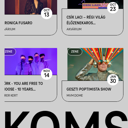
OCT
23
OCT
13
CSÍK LACI – RÉGI VILÁG
VERONICA FUSARO
ÉLŐZENEKAROS
NAGYKONCERT
AKVÁRIUM
AKVÁRIUM
ZENE
ZENE
NOV
14
JAN
30
MÖRK - YOU ARE FREE TO
CHOOSE - 10 YEARS
GESZTI POPTIMISTA SHOW
ANNIVERSARY
DÜRER KERT
MVM DOME