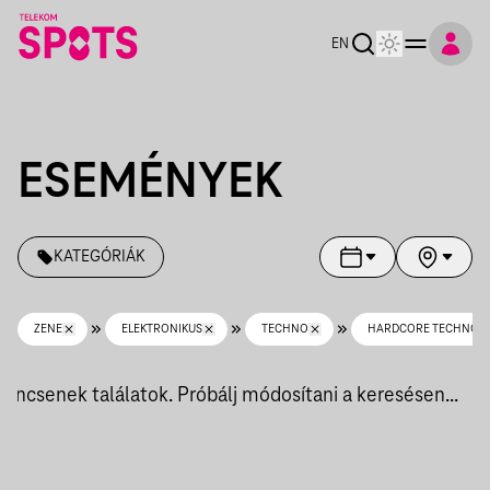
Telekom Spots
EN
ESEMÉNYEK
KATEGÓRIÁK
ZENE
ELEKTRONIKUS
TECHNO
HARDCORE TECHNO
Nincsenek találatok. Próbálj módosítani a keresésen...