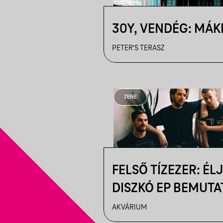
30Y, VENDÉG: MÁK
PETER'S TERASZ
ZENE
FELSŐ TÍZEZER: ÉL
DISZKÓ EP BEMUTAT
SUPPORT: DARĀGE,
AKVÁRIUM