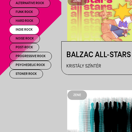
ZENE
ALTERNATIVE ROCK
FUNK ROCK
HARD ROCK
INDIE ROCK
NOISE ROCK
POST-ROCK
BALZAC ALL-STARS 
PROGRESSIVE ROCK
PSYCHEDELIC ROCK
KRISTÁLY SZÍNTÉR
STONER ROCK
ZENE