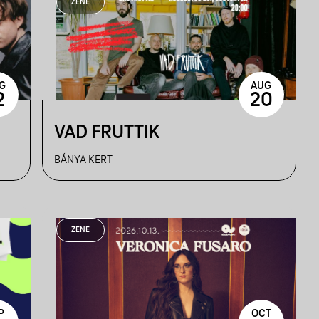
ZENE
G
AUG
2
20
VAD FRUTTIK
BÁNYA KERT
ZENE
P
OCT