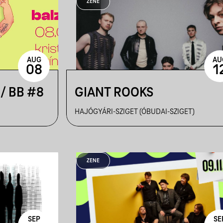
ZENE
AUG
AU
08
1
/ BB #8
GIANT ROOKS
HAJÓGYÁRI-SZIGET (ÓBUDAI-SZIGET)
ZENE
SEP
SE