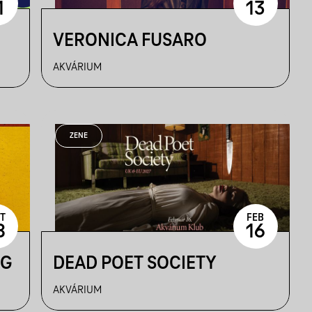
1
13
VERONICA FUSARO
AKVÁRIUM
ZENE
T
FEB
8
16
NG
DEAD POET SOCIETY
AKVÁRIUM