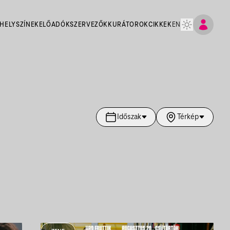
HELYSZÍNEK
ELŐADÓK
SZERVEZŐK
KURÁTOROK
CIKKEK
EN
Időszak
Térkép