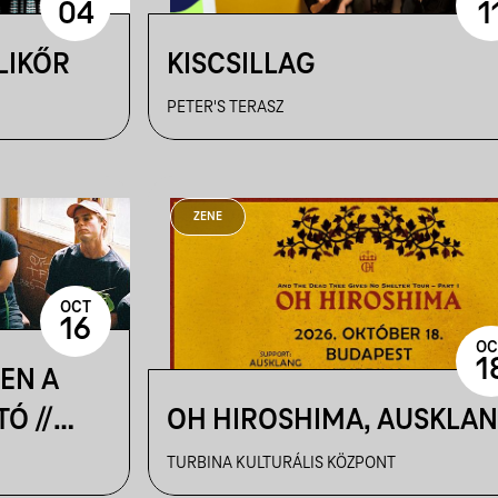
04
1
LIKŐR
KISCSILLAG
PETER'S TERASZ
ZENE
OCT
16
OC
1
JEN A
Ó //
OH HIROSHIMA, AUSKLA
TURBINA KULTURÁLIS KÖZPONT