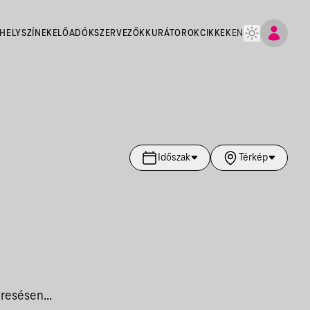
HELYSZÍNEK
ELŐADÓK
SZERVEZŐK
KURÁTOROK
CIKKEK
EN
Időszak
Térkép
resésen...