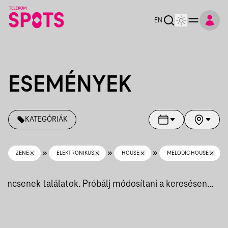
Telekom Spots
EN
ESEMÉNYEK
KATEGÓRIÁK
ZENE
ELEKTRONIKUS
HOUSE
MELODIC HOUSE
Nincsenek találatok. Próbálj módosítani a keresésen...