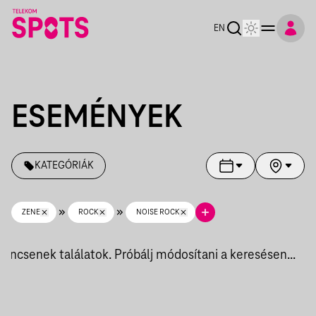
Telekom Spots
EN
ESEMÉNYEK
KATEGÓRIÁK
ZENE
ROCK
NOISE ROCK
Nincsenek találatok. Próbálj módosítani a keresésen...