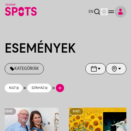
Telekom Spots
EN
ESEMÉNYEK
KATEGÓRIÁK
KULT
SZÍNHÁZ
ZENE
KULT