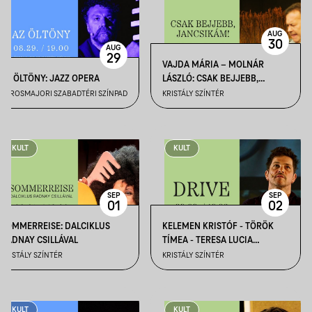
AUG
30
AUG
29
VAJDA MÁRIA – MOLNÁR
AZ ÖLTÖNY: JAZZ OPERA
LÁSZLÓ: CSAK BEJJEBB,
JANCSIKÁM!
VÁROSMAJORI SZABADTÉRI SZÍNPAD
KRISTÁLY SZÍNTÉR
KULT
KULT
SEP
SEP
01
02
SOMMERREISE: DALCIKLUS
KELEMEN KRISTÓF - TÖRÖK
RADNAY CSILLÁVAL
TÍMEA - TERESA LUCIA
ROSENKRANTZ: DRIVE
KRISTÁLY SZÍNTÉR
KRISTÁLY SZÍNTÉR
KULT
KULT