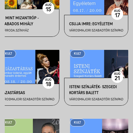
AUG
15
AUG
17
M, MINT MIZANTRÓP -
SZABADOS MIHÁLY
CSUJA IMRE: EGYÉLETEM
VARRODA.SZÍNHÁZ
VÁROSMAJORI SZABADTÉRI SZÍNPAD
KULT
KULT
AUG
21
AUG
18
ISTENI SZÍNJÁTÉK- SZEGEDI
HÁZASTÁRSAS
KORTÁRS BALETT
VÁROSMAJORI SZABADTÉRI SZÍNPAD
VÁROSMAJORI SZABADTÉRI SZÍNPAD
KULT
KULT