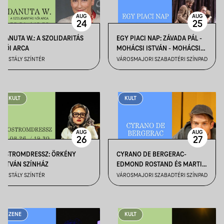
AUG
AUG
24
25
DANUTA W.: A SZOLIDARITÁS
EGY PIACI NAP: ZÁVADA PÁL -
NŐI ARCA
MOHÁCSI ISTVÁN - MOHÁCSI
JÁNOS
KRISTÁLY SZÍNTÉR
VÁROSMAJORI SZABADTÉRI SZÍNPAD
KULT
KULT
AUG
AUG
26
27
OSTROMDRESSZ: ÖRKÉNY
CYRANO DE BERGERAC-
ISTVÁN SZÍNHÁZ
EDMOND ROSTAND ÉS MARTIN
CRIMP
KRISTÁLY SZÍNTÉR
VÁROSMAJORI SZABADTÉRI SZÍNPAD
ZENE
KULT