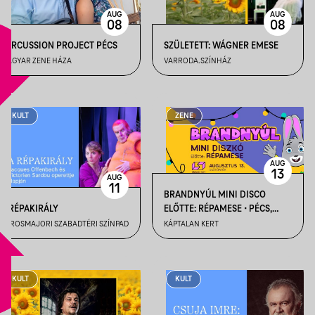
AUG
AUG
08
08
PERCUSSION PROJECT PÉCS
SZÜLETETT: WÁGNER EMESE
MAGYAR ZENE HÁZA
VARRODA.SZÍNHÁZ
KULT
ZENE
AUG
13
AUG
11
BRANDNYÚL MINI DISCO
A RÉPAKIRÁLY
ELŐTTE: RÉPAMESE • PÉCS,
KÁPTALAN KERT
VÁROSMAJORI SZABADTÉRI SZÍNPAD
KÁPTALAN KERT
KULT
KULT