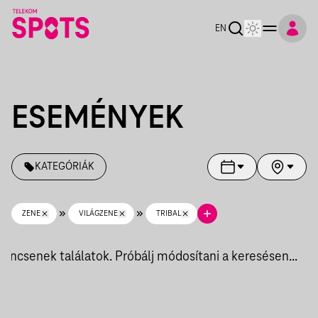
Telekom Spots
EN
ESEMÉNYEK
KATEGÓRIÁK
ZENE
VILÁGZENE
TRIBAL
Nincsenek találatok. Próbálj módosítani a keresésen...