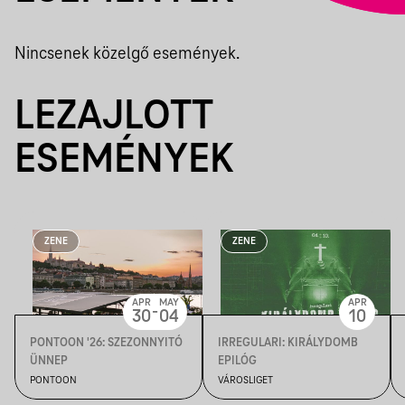
Nincsenek közelgő események.
LEZAJLOTT
ESEMÉNYEK
ZENE
ZENE
APR
MAY
APR
-
30
04
10
PONTOON '26: SZEZONNYITÓ
IRREGULARI: KIRÁLYDOMB
ÜNNEP
EPILÓG
PONTOON
VÁROSLIGET