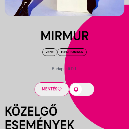
MIRMUR
ZENE
ELEKTRONIKUS
Budapesti DJ.
MENTÉS
KÖZELGŐ
ESEMÉNYEK