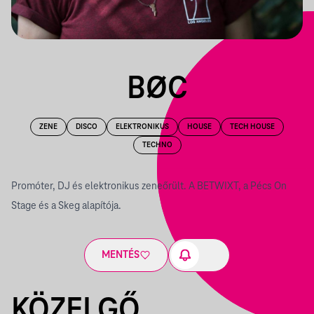
BØC
ZENE
DISCO
ELEKTRONIKUS
HOUSE
TECH HOUSE
TECHNO
Promóter, DJ és elektronikus zeneőrült. A BETWIXT, a Pécs On
Stage és a Skeg alapítója.
MENTÉS
KÖZELGŐ