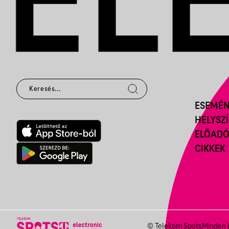
ESEMÉ
HELYSZ
ELŐAD
CIKKEK
© Telekom Spots
Minden j