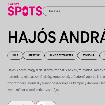
HAJÓS ANDR
KULT
LIFESTYLE
PANELBESZÉLGETÉS
STAND-UP
Hajós András magyar dalszerző, zenész, énekes, televíziós, rádiós 
humorista, médiaszemélyiség, zeneszerző, előadóművész és kritiku
frontembere. Demszky Gábor beszédírója és kampánystábjának tagja
zenei műsor alkotó-műsorvezetője.