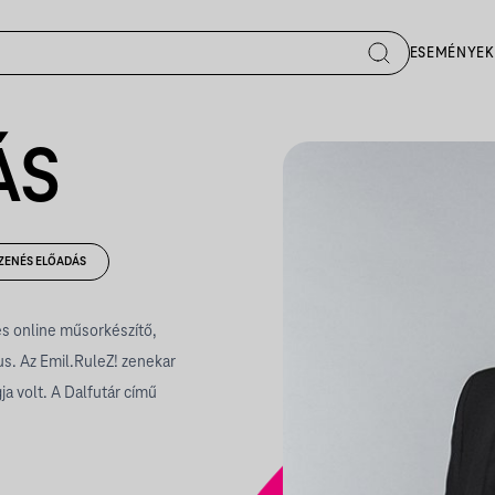
ESEMÉNYEK
ÁS
ZENÉS ELŐADÁS
és online műsorkészítő,
s. Az Emil.RuleZ! zenekar
 volt. A Dalfutár című