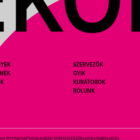
NYEK
SZERVEZŐK
ÍNEK
GYIK
ÓK
KURÁTOROK
RÓLUNK
og fenntartva
Felhasználási feltételek
Sütikezelés
Adatkezelés