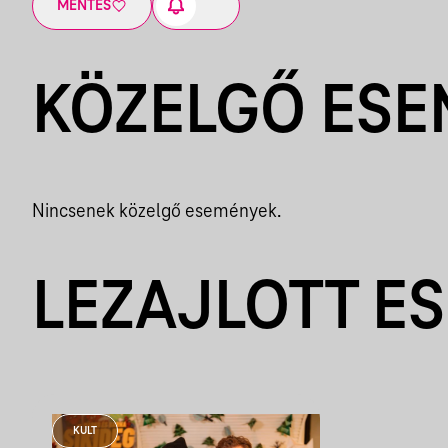
MENTÉS
KÖZELGŐ ES
Nincsenek közelgő események.
LEZAJLOTT E
KULT