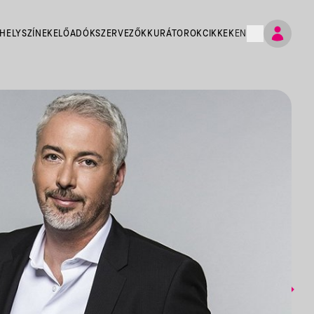
HELYSZÍNEK
ELŐADÓK
SZERVEZŐK
KURÁTOROK
CIKKEK
EN