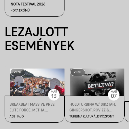
INOTA FESTIVAL 2026
INOTA ERŐMŰ
LEZAJLOTT
ESEMÉNYEK
ZENE
ZENE
MAR
MAR
13
07
BREAKBEAT MASSIVE PRES:
HOLDTURBINA W/ SIKZTAH,
ELITE FORCE, METHA,
GINGERSHOT, ROVIZZ &
SIKZTAH, MARKA,
MORE
A38 HAJÓ
TURBINA KULTURÁLIS KÖZPONT
THELUCKY23 X A38 HAJÓ