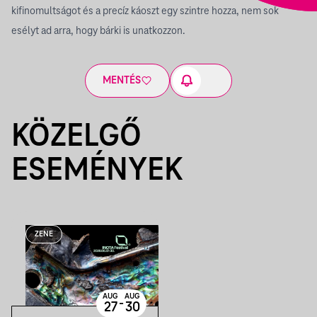
kifinomultságot és a precíz káoszt egy szintre hozza, nem sok
esélyt ad arra, hogy bárki is unatkozzon.
MENTÉS
KÖZELGŐ
ESEMÉNYEK
ZENE
AUG
AUG
-
27
30