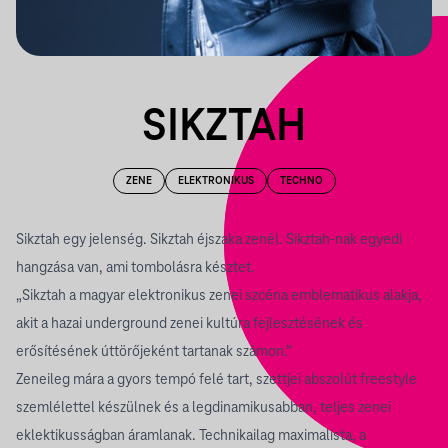
SIKZTAH
ZENE
ELEKTRONIKUS
TECHNO
Sikztah egy jelenség. Sikztah éjszaka zenél. Sikztah-nak egyedi
hangzása van, ami tombolásra késztet.
„Sikztah a magyar elektronikus zenei szcéna emblematikus alakja,
akit a hazai underground zenei kultúra fejlesztésének és
erősítésének úttörőjeként tartanak számon.”
Zeneileg mára a gyors tempó felé tart, szettjei abszolút freestyle
szemlélettel készülnek és a legdinamikusabban, teljes zenei
eklektikusságban áramlanak. Technikailag maximalista, a