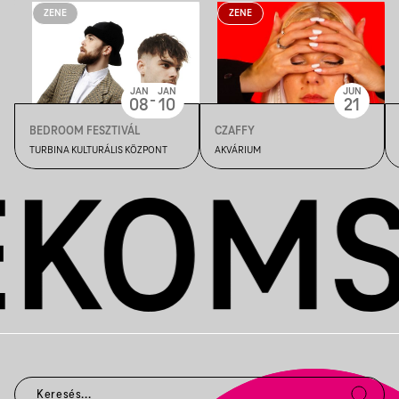
ZENE
ZENE
JAN
JAN
JUN
-
08
10
21
BEDROOM FESZTIVÁL
CZAFFY
TURBINA KULTURÁLIS KÖZPONT
AKVÁRIUM