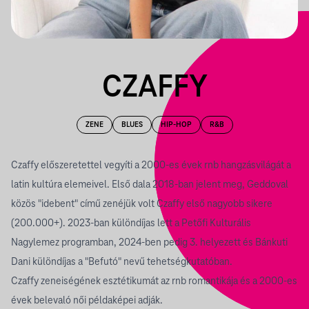
CZAFFY
ZENE
BLUES
HIP-HOP
R&B
Czaffy előszeretettel vegyíti a 2000-es évek rnb hangzásvilágát a
latin kultúra elemeivel. Első dala 2018-ban jelent meg, Geddoval
közös "idebent" című zenéjük volt Czaffy első nagyobb sikere
(200.000+). 2023-ban különdíjas lett a Petőfi Kulturális
Nagylemez programban, 2024-ben pedig 3. helyezett és Bánkuti
Dani különdíjas a "Befutó" nevű tehetségkutatóban.
Czaffy zeneiségének esztétikumát az rnb romantikája és a 2000-es
évek belevaló női példaképei adják.