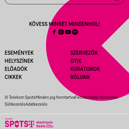
KÖVESS MINKET MINDENHOL!
ESEMÉNYEK
SZERVEZŐK
HELYSZÍNEK
GYIK
ELŐADÓK
KURÁTOROK
CIKKEK
RÓLUNK
© Telekom Spots
Minden jog fenntartva
Felhasználási feltételek
Sütikezelés
Adatkezelés